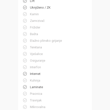
Lift
Uknjiženo / ZK
Kamin
Zamrzivač
Frižider
Bašta
Etažno plinsko grijanje
Teretana
Vješalice
Osiguranje
Interfon
Internet
Kuhinja
Laminate
Praonica
Travnjak
Mikrovalna