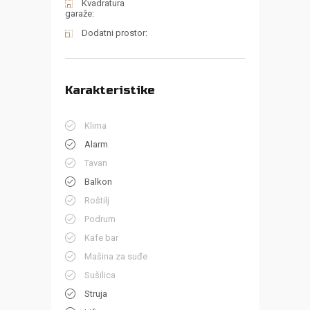
Kvadratura
garaže:
Dodatni prostor:
Karakteristike
Klima
Alarm
Tavan
Balkon
Roštilj
Podrum
Kafe bar
Mašina za suđe
Sušilica
Struja