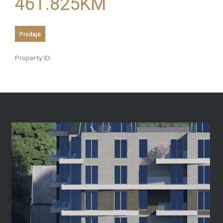
461.825
KM
Prodaja
Property ID: