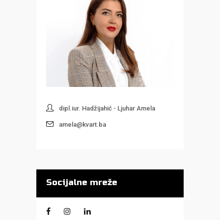
dipl.iur. Hadžijahić - Ljuhar Amela
amela@kvart.ba
Socijalne mreže