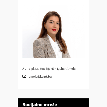
dipl.iur. Hadžijahić - Ljuhar Amela
amela@kvart.ba
Socijalne mreže