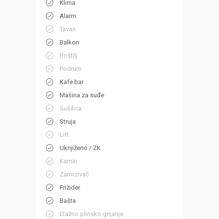
Klima
Alarm
Tavan
Balkon
Roštilj
Podrum
Kafe bar
Mašina za suđe
Sušilica
Struja
Lift
Uknjiženo / ZK
Kamin
Zamrzivač
Frižider
Bašta
Etažno plinsko grijanje