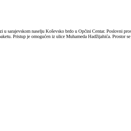
 sarajevskom naselju Koševsko brdo u Općini Centar. Poslovni prostor s
u paketu. Pristup je omogućen iz ulice Muhameda Hadžijahića. Prostor se t