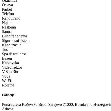
Okućnica
Ostava
Parket
Telefon
Renovirano
Najam
Restoran
Sauna
Blindirana vrata
Sigurnosni sistem
Kanalizacija
Tuš
Spa & wellness
Bazen
Kablovska
Videonadzor
Veš mašina
Voda
Wi-Fi
Roletne
Lokacija
Puna adresa
Koševsko Brdo, Sarajevo 71000, Bosnia and Herzegovi
Adresa