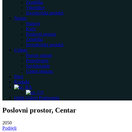
Zemljišta
Vikendice
Investicijski projekti
Najam
Stanovi
Kuće
Poslovni prostor
Zemljišta
Investicijski projekti
Usluge
Pravne usluge
Posredvanje
Savjetovanje
Upitni obrazac
Blog
Kontakt
Opšti Uslovi Poslovanja
Poslovni prostor, Centar
2050
Podijeli