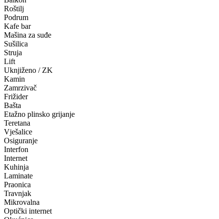
Roštilj
Podrum
Kafe bar
Mašina za suđe
Sušilica
Struja
Lift
Uknjiženo / ZK
Kamin
Zamrzivač
Frižider
Bašta
Etažno plinsko grijanje
Teretana
Vješalice
Osiguranje
Interfon
Internet
Kuhinja
Laminate
Praonica
Travnjak
Mikrovalna
Optički internet