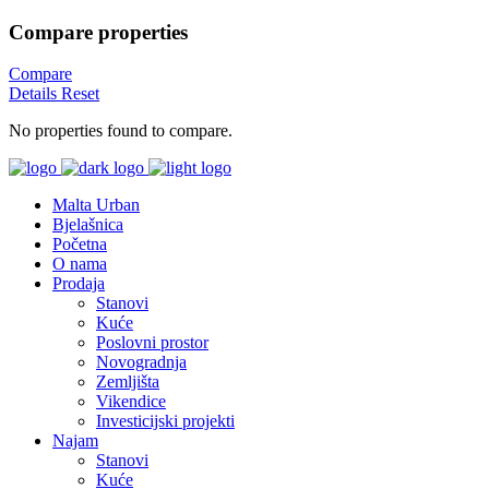
Compare properties
Compare
Details
Reset
No properties found to compare.
Malta Urban
Bjelašnica
Početna
O nama
Prodaja
Stanovi
Kuće
Poslovni prostor
Novogradnja
Zemljišta
Vikendice
Investicijski projekti
Najam
Stanovi
Kuće