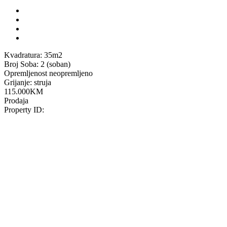
Kvadratura:
35m2
Broj Soba:
2 (soban)
Opremljenost
neopremljeno
Grijanje:
struja
115.000
KM
Prodaja
Property ID: