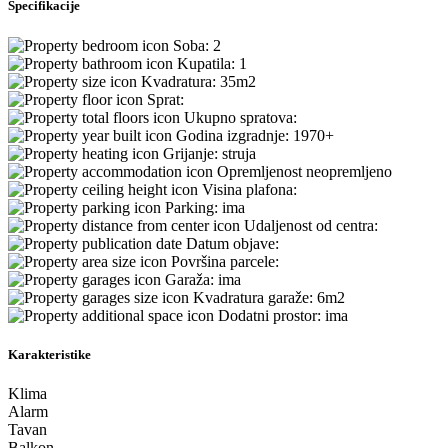
Specifikacije
Soba:
2
Kupatila:
1
Kvadratura:
35m2
Sprat:
Ukupno spratova:
Godina izgradnje:
1970+
Grijanje:
struja
Opremljenost
neopremljeno
Visina plafona:
Parking:
ima
Udaljenost od centra:
Datum objave:
Površina parcele:
Garaža:
ima
Kvadratura garaže:
6m2
Dodatni prostor:
ima
Karakteristike
Klima
Alarm
Tavan
Balkon