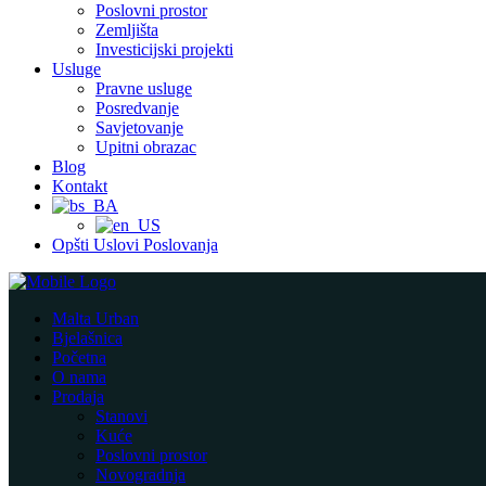
Poslovni prostor
Zemljišta
Investicijski projekti
Usluge
Pravne usluge
Posredvanje
Savjetovanje
Upitni obrazac
Blog
Kontakt
Opšti Uslovi Poslovanja
Malta Urban
Bjelašnica
Početna
O nama
Prodaja
Stanovi
Kuće
Poslovni prostor
Novogradnja