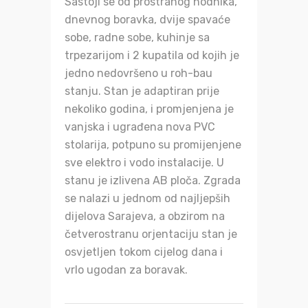
Sastoji se od prostranog hodnika,
dnevnog boravka, dvije spavaće
sobe, radne sobe, kuhinje sa
trpezarijom i 2 kupatila od kojih je
jedno nedovršeno u roh-bau
stanju. Stan je adaptiran prije
nekoliko godina, i promjenjena je
vanjska i ugrađena nova PVC
stolarija, potpuno su promijenjene
sve elektro i vodo instalacije. U
stanu je izlivena AB ploča. Zgrada
se nalazi u jednom od najljepših
dijelova Sarajeva, a obzirom na
četverostranu orjentaciju stan je
osvjetljen tokom cijelog dana i
vrlo ugodan za boravak.