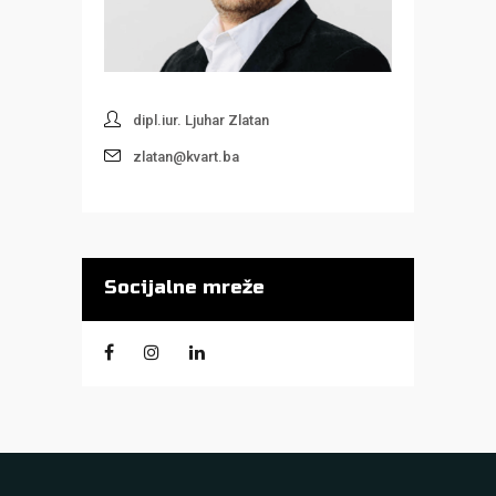
dipl.iur. Ljuhar Zlatan
zlatan@kvart.ba
Socijalne mreže