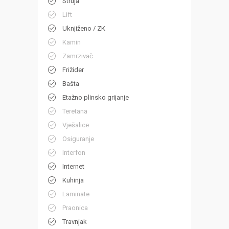
Struja
Lift
Uknjiženo / ZK
Kamin
Zamrzivač
Frižider
Bašta
Etažno plinsko grijanje
Teretana
Vješalice
Osiguranje
Interfon
Internet
Kuhinja
Laminate
Praonica
Travnjak