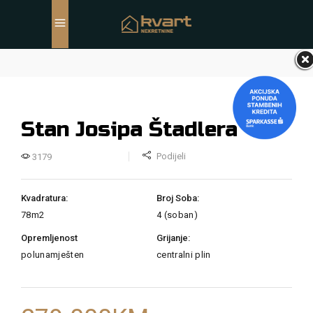
Stan Josipa Štadlera
Podijeli
3179
Kvadratura:
Broj Soba:
78m2
4 (soban)
Opremljenost
Grijanje:
polunamješten
centralni plin