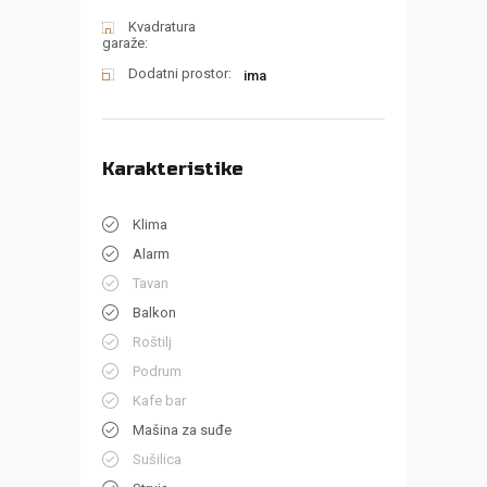
Kvadratura
garaže:
Dodatni prostor:
ima
Karakteristike
Klima
Alarm
Tavan
Balkon
Roštilj
Podrum
Kafe bar
Mašina za suđe
Sušilica