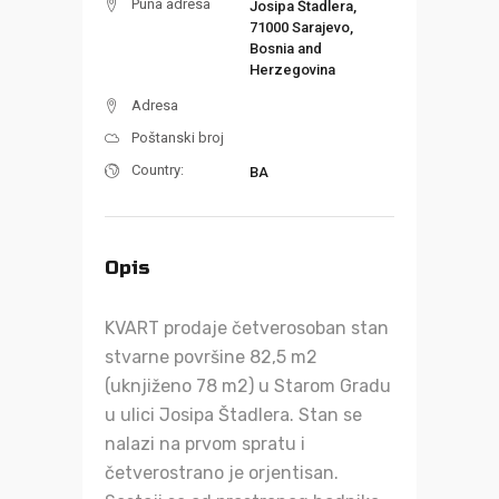
Puna adresa
Josipa Štadlera,
71000 Sarajevo,
Bosnia and
Herzegovina
Adresa
Poštanski broj
Country:
BA
Opis
KVART prodaje četverosoban stan
stvarne površine 82,5 m2
(uknjiženo 78 m2) u Starom Gradu
u ulici Josipa Štadlera. Stan se
nalazi na prvom spratu i
četverostrano je orjentisan.