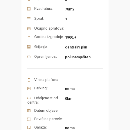
Kvadratura:
78m2
Sprat:
1
Ukupno spratova:
Godina izgradnje:
1900.+
Grijanje:
centralni plin
Opremljenost
polunamješten
Visina plafona:
Parking:
nema
Udaljenost od
0km
centra:
Datum objave:
Površina parcele:
Garaža:
nema