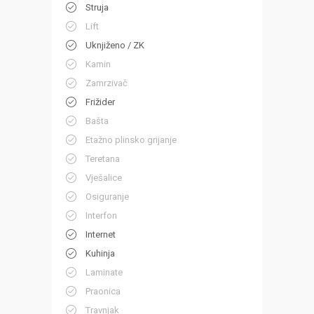
Struja
Lift
Uknjiženo / ZK
Kamin
Zamrzivač
Frižider
Bašta
Etažno plinsko grijanje
Teretana
Vješalice
Osiguranje
Interfon
Internet
Kuhinja
Laminate
Praonica
Travnjak