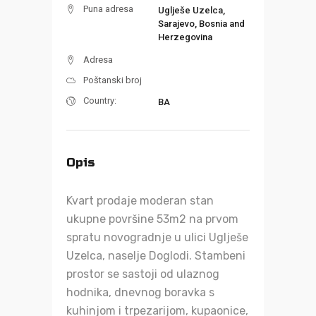
Puna adresa
Uglješe Uzelca,
Sarajevo, Bosnia and
Herzegovina
Adresa
Poštanski broj
Country:
BA
Opis
Kvart prodaje moderan stan
ukupne površine 53m2 na prvom
spratu novogradnje u ulici Uglješe
Uzelca, naselje Doglodi. Stambeni
prostor se sastoji od ulaznog
hodnika, dnevnog boravka s
kuhinjom i trpezarijom, kupaonice,