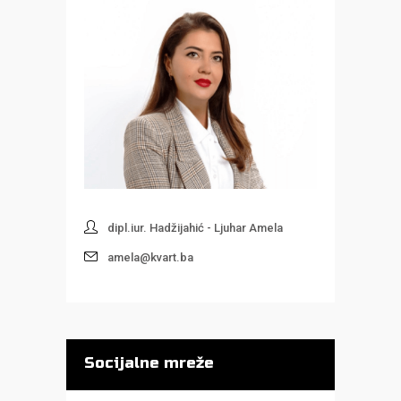
dipl.iur. Hadžijahić - Ljuhar Amela
amela@kvart.ba
Socijalne mreže