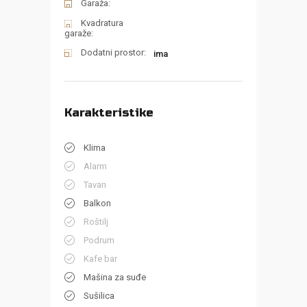
Garaža:
Kvadratura
garaže:
Dodatni prostor:
ima
Karakteristike
Klima
Alarm
Tavan
Balkon
Roštilj
Podrum
Kafe bar
Mašina za suđe
Sušilica