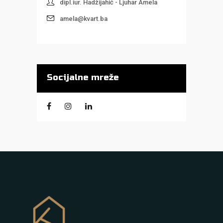
dipl.iur. Hadžijahić - Ljuhar Amela
amela@kvart.ba
Socijalne mreže