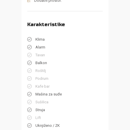
Dodatni prostor:
Karakteristike
Klima
Alarm
Tavan
Balkon
Roštilj
Podrum
Kafe bar
Mašina za suđe
Sušilica
Struja
Lift
Uknjiženo / ZK