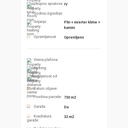
Ukupno spratova:
IV
Godina izgradnje:
Grijanje:
Plin + inverter klime +
kamini
Opremljenost
Opremljeno
Visina plafona:
Parking:
Udaljenost od
centra:
Datum objave:
Površina parcele:
730 m2
Garaža:
Da
Kvadratura
32 m2
garaže: