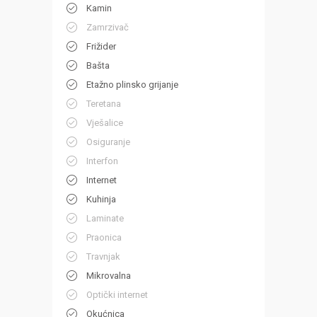
Kamin
Zamrzivač
Frižider
Bašta
Etažno plinsko grijanje
Teretana
Vješalice
Osiguranje
Interfon
Internet
Kuhinja
Laminate
Praonica
Travnjak
Mikrovalna
Optički internet
Okućnica