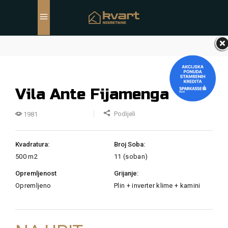
Vila Ante Fijamenga
Podijeli
1981
Kvadratura:
Broj Soba:
500 m2
11 (soban)
Opremljenost
Grijanje:
Opremljeno
Plin + inverter klime + kamini