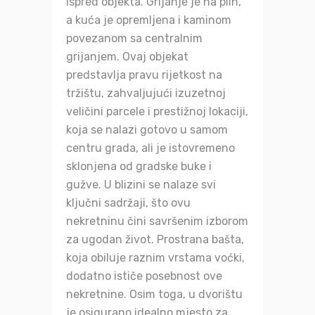
ispred objekta. Grijanje je na plin,
a kuća je opremljena i kaminom
povezanom sa centralnim
grijanjem. Ovaj objekat
predstavlja pravu rijetkost na
tržištu, zahvaljujući izuzetnoj
veličini parcele i prestižnoj lokaciji,
koja se nalazi gotovo u samom
centru grada, ali je istovremeno
sklonjena od gradske buke i
gužve. U blizini se nalaze svi
ključni sadržaji, što ovu
nekretninu čini savršenim izborom
za ugodan život. Prostrana bašta,
koja obiluje raznim vrstama voćki,
dodatno ističe posebnost ove
nekretnine. Osim toga, u dvorištu
je osigurano idealno mjesto za