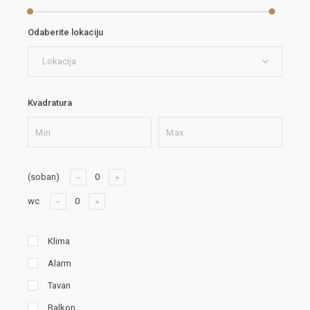
Odaberite lokaciju
Lokacija
Kvadratura
(soban)
wc
Klima
Alarm
Tavan
Balkon