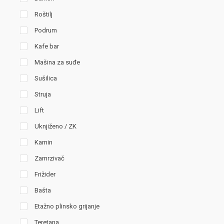
Roštilj
Podrum
Kafe bar
Mašina za suđe
Sušilica
Struja
Lift
Uknjiženo / ZK
Kamin
Zamrzivač
Frižider
Bašta
Etažno plinsko grijanje
Teretana