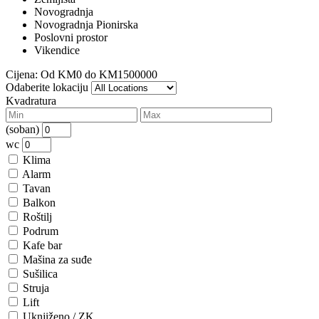
Novogradnja
Novogradnja Pionirska
Poslovni prostor
Vikendice
Cijena:
Od
KM0
do
KM1500000
Odaberite lokaciju
Kvadratura
(soban)
wc
Klima
Alarm
Tavan
Balkon
Roštilj
Podrum
Kafe bar
Mašina za suđe
Sušilica
Struja
Lift
Uknjiženo / ZK