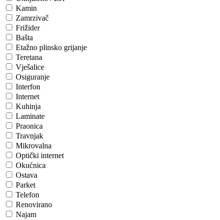
Kamin
Zamrzivač
Frižider
Bašta
Etažno plinsko grijanje
Teretana
Vješalice
Osiguranje
Interfon
Internet
Kuhinja
Laminate
Praonica
Travnjak
Mikrovalna
Optički internet
Okućnica
Ostava
Parket
Telefon
Renovirano
Najam