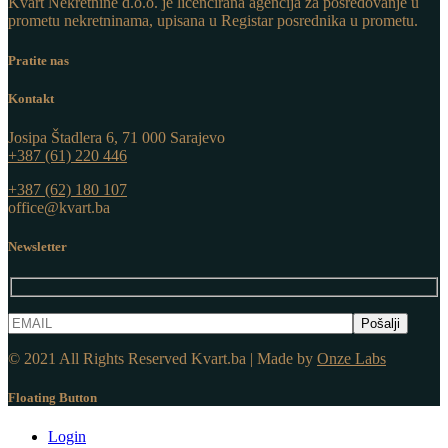
Kvart Nekretnine d.o.o. j
e licencirana agencija za posredovanje u
prometu nekretninama, upisana u Registar posrednika u prometu.
Pratite nas
Kontakt
Josipa Štadlera 6, 71 000 Sarajevo
+387 (61) 220 446
+387 (62) 180 107
office@kvart.ba
Newsletter
© 2021 All Rights Reserved Kvart.ba | Made by
Onze Labs
Floating Button
Login