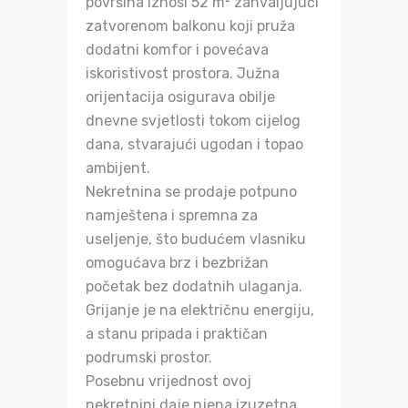
površina iznosi 52 m² zahvaljujući
zatvorenom balkonu koji pruža
dodatni komfor i povećava
iskoristivost prostora. Južna
orijentacija osigurava obilje
dnevne svjetlosti tokom cijelog
dana, stvarajući ugodan i topao
ambijent.
Nekretnina se prodaje potpuno
namještena i spremna za
useljenje, što budućem vlasniku
omogućava brz i bezbrižan
početak bez dodatnih ulaganja.
Grijanje je na električnu energiju,
a stanu pripada i praktičan
podrumski prostor.
Posebnu vrijednost ovoj
nekretnini daje njena izuzetna