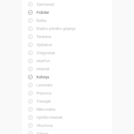
Zamrzivač
Frižider
Bašta
Etažno plinsko grijanje
Teretana
Vješalice
Osiguranje
Interfon
Internet
Kuhinja
Laminate
Praonica
Travnjak
Mikrovalna
Optički internet
Okućnica
Ostava