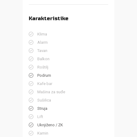
Karakteristike
Klima
Alarm
Tavan
Balkon
Roštilj
Podrum
Kafe bar
Mašina za suđe
Sušilica
Struja
Lift
Uknjiženo / ZK
Kamin