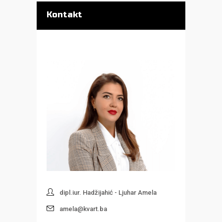
Kontakt
dipl.iur. Hadžijahić - Ljuhar Amela
amela@kvart.ba