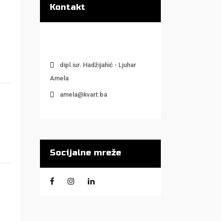
Kontakt
dipl.iur. Hadžijahić - Ljuhar
Amela
amela@kvart.ba
Socijalne mreže