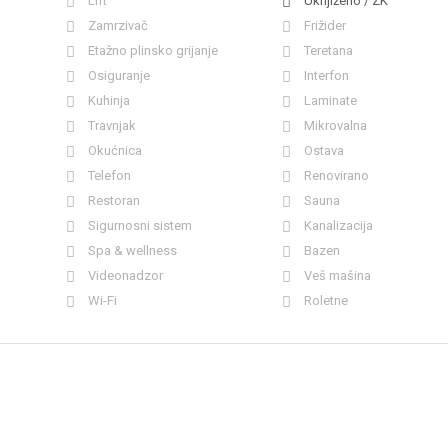
Lift
Uknjiženo / ZK
Zamrzivač
Frižider
Etažno plinsko grijanje
Teretana
Osiguranje
Interfon
Kuhinja
Laminate
Travnjak
Mikrovalna
Okućnica
Ostava
Telefon
Renovirano
Restoran
Sauna
Sigurnosni sistem
Kanalizacija
Spa & wellness
Bazen
Videonadzor
Veš mašina
Wi-Fi
Roletne