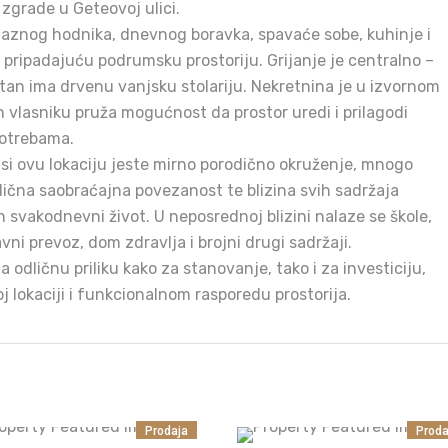
zgrade u Geteovoj ulici.
ulaznog hodnika, dnevnog boravka, spavaće sobe, kuhinje i
i pripadajuću podrumsku prostoriju. Grijanje je centralno –
stan ima drvenu vanjsku stolariju. Nekretnina je u izvornom
 vlasniku pruža mogućnost da prostor uredi i prilagodi
potrebama.
si ovu lokaciju jeste mirno porodično okruženje, mnogo
lična saobraćajna povezanost te blizina svih sadržaja
 svakodnevni život. U neposrednoj blizini nalaze se škole,
avni prevoz, dom zdravlja i brojni drugi sadržaji.
a odličnu priliku kako za stanovanje, tako i za investiciju,
j lokaciji i funkcionalnom rasporedu prostorija.
Prodaja
Proda