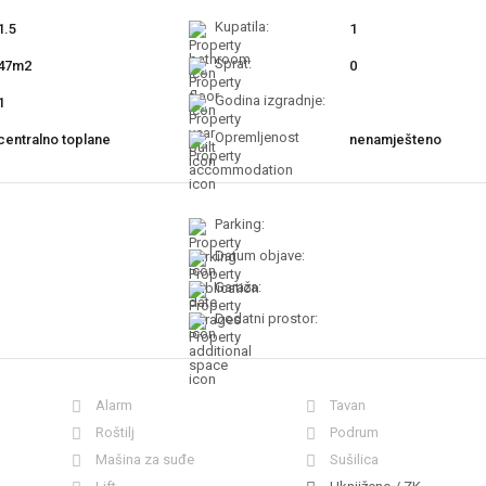
Kupatila:
1.5
1
Sprat:
47m2
0
Godina izgradnje:
1
Opremljenost
centralno toplane
nenamješteno
Parking:
Datum objave:
Garaža:
Dodatni prostor:
Alarm
Tavan
Roštilj
Podrum
Mašina za suđe
Sušilica