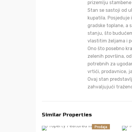
prizemlju stambene 
Stan se sastoji od 
kupatila. Posjeduje 
gradske toplane, a 
stanju, što budućem
vlastitim željama i 
Ono što posebno kra
zelenih površina, od
potrebnih za ugodan
vrtići, prodavnice, j
Ovaj stan predstavlj
zahvaljujući traženo
Similar Properties
Prodaja