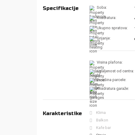
Specifikacije
Soba:
Kvadratura:
Ukupno spratova:
Grijanje:
Visina plafona:
Udaljenost od centra:
Površina parcele:
Kvadratura garaže:
Karakteristike
Klima
Balkon
Kafe bar