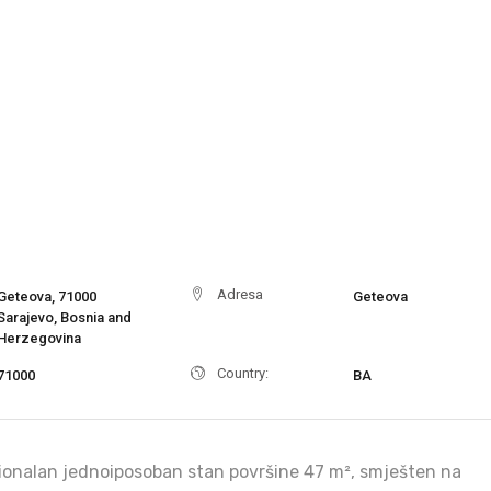
Adresa
Geteova, 71000
Geteova
Sarajevo, Bosnia and
Herzegovina
Country:
71000
BA
ionalan jednoiposoban stan površine 47 m², smješten na