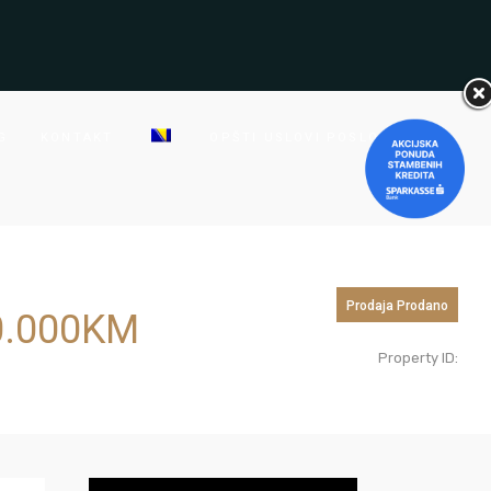
G
KONTAKT
OPŠTI USLOVI POSLOVANJA
Prodaja
Prodano
.000
KM
Property ID: