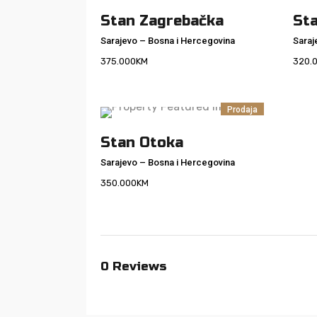
Stan Zagrebačka
St
Sarajevo
–
Bosna i Hercegovina
Saraj
375.000
KM
320.
Prodaja
Stan Otoka
Sarajevo
–
Bosna i Hercegovina
350.000
KM
0
Reviews