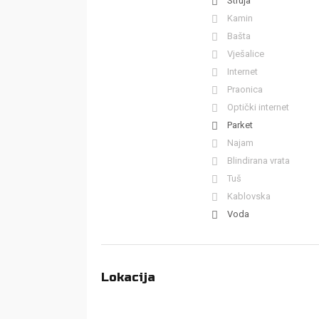
Struja
Kamin
Bašta
Vješalice
Internet
Praonica
Optički internet
Parket
Najam
Blindirana vrata
Tuš
Kablovska
Voda
Lokacija