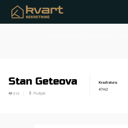
MALTA URBAN
BJELAŠNICA
POČ
Stan Geteova
Kvadratura:
47m2
Podijeli
315