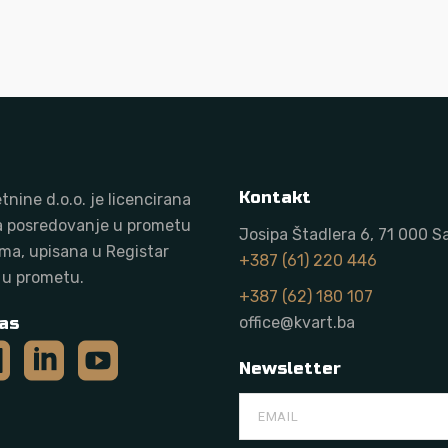
Kontakt
tnine d.o.o. j
e licencirana
a posredovanje u prometu
Josipa Štadlera 6, 71 000 S
ma, upisana u Registar
+387 (61) 220 446
 u prometu.
+387 (62) 180 107
as
office@kvart.ba
Newsletter