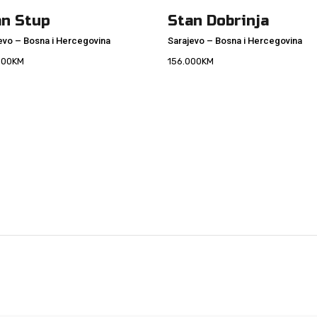
an Stup
Stan Dobrinja
evo
–
Bosna i Hercegovina
Sarajevo
–
Bosna i Hercegovina
000
KM
156.000
KM