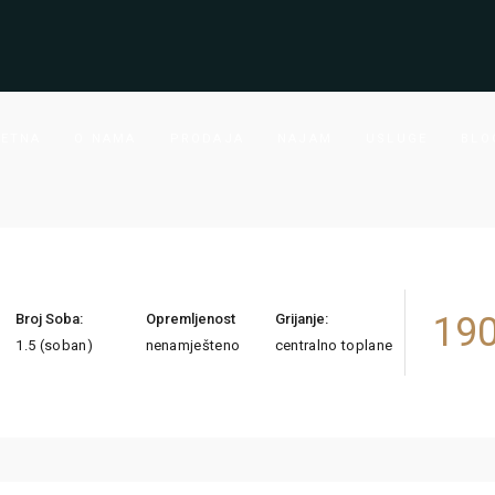
ETNA
O NAMA
PRODAJA
NAJAM
USLUGE
BLO
190
Broj Soba:
Opremljenost
Grijanje:
1.5 (soban)
nenamješteno
centralno toplane