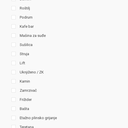
Roštilj
Podrum
Kafe bar
Mašina za suđe
Sušilica
Struja
Lift
Uknjiženo / ZK
Kamin
Zamrzivač
Frižider
Bašta
Etažno plinsko grijanje
Teretana