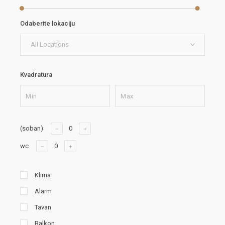
Odaberite lokaciju
All Locations
Kvadratura
(soban)
wc
Klima
Alarm
Tavan
Balkon