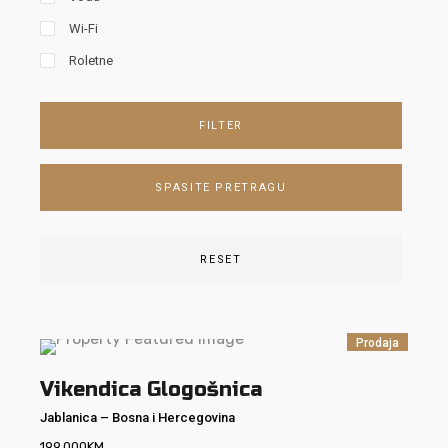
Wi-Fi
Roletne
FILTER
SPASITE PRETRAGU
RESET
Prodaja
Vikendica Glogošnica
Jablanica
–
Bosna i Hercegovina
199.000
KM