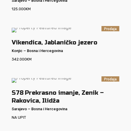
Sarajevo
–
Bosna i Hercegovina
125.000
KM
Prodaja
Vikendica, Jablaničko jezero
Konjic
–
Bosna i Hercegovina
342.000
KM
Prodaja
S78
Prekrasno imanje, Zenik –
Rakovica, Ilidža
Sarajevo
–
Bosna i Hercegovina
NA UPIT