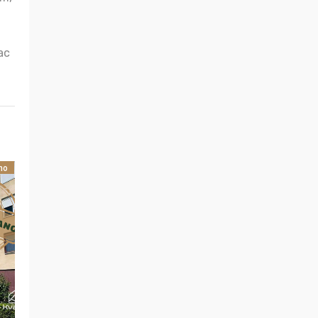
ac
no