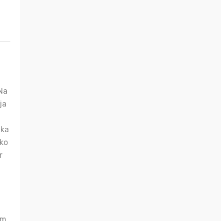
Na
ja
ika
čko
r
om,