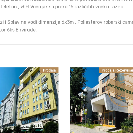
elefon , WIFI.Voćnjak sa preko 15 različitih voćki i razno
zi i Splav na vodi dimenzija 6x3m , Poliesterov robarski cam
tor 6ks Envirude.
Prodaja
Prodaja
Rezervisa