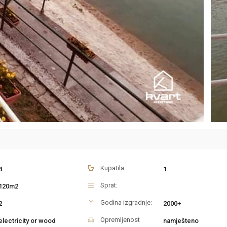
Kupatila:
4
1
Sprat:
120m2
Godina izgradnje:
2
2000+
Opremljenost
electricity or wood
namješteno