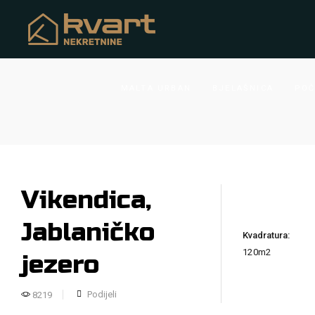
MALTA URBAN
BJELAŠNICA
POČ
Vikendica,
Jablaničko
Kvadratura:
120m2
jezero
Podijeli
8219