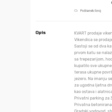
Poštanski broj
Opis
KVART prodaje viken
Vikendica se prodaj
Sastoji se od dva 
prvom katu se nalazi
sa trepezarijom, hod
kupatilo sve ukupne
terasa ukupne površ
jezero. Na imanju se
za ugodna ljetna dru
kao ostava i alatnica
Privatni parking za 
Privatna betonirana
Gradski vodovod, s