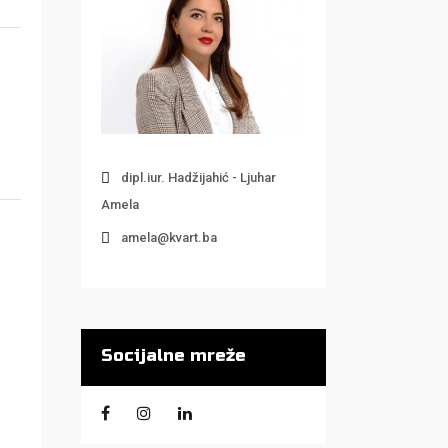
dipl.iur. Hadžijahić - Ljuhar
Amela
amela@kvart.ba
Socijalne mreže