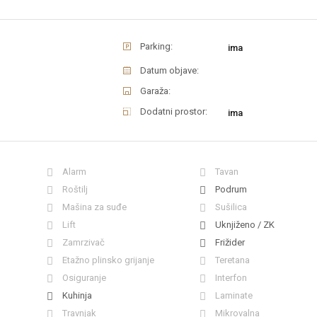
Parking:
ima
Datum objave:
Garaža:
Dodatni prostor:
ima
Alarm
Tavan
Roštilj
Podrum
Mašina za suđe
Sušilica
Lift
Uknjiženo / ZK
Zamrzivač
Frižider
Etažno plinsko grijanje
Teretana
Osiguranje
Interfon
Kuhinja
Laminate
Travnjak
Mikrovalna