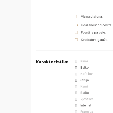
Visina plafona:
Udaljenost od centra:
Površina parcele:
Kvadratura garaže:
Karakteristike
Klima
Balkon
Kafe bar
Struja
Kamin
Bašta
Vješalice
Internet
Praonica