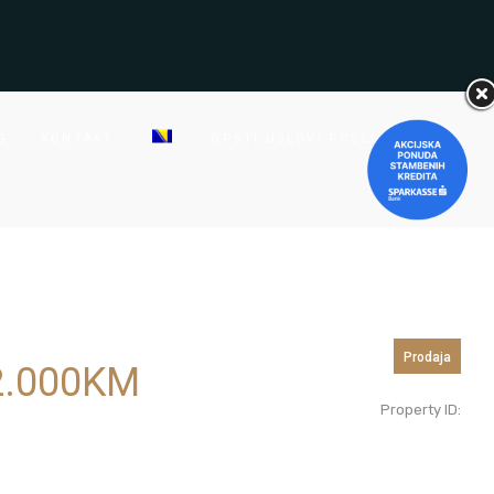
G
KONTAKT
OPŠTI USLOVI POSLOVANJA
Prodaja
.000
KM
Property ID: