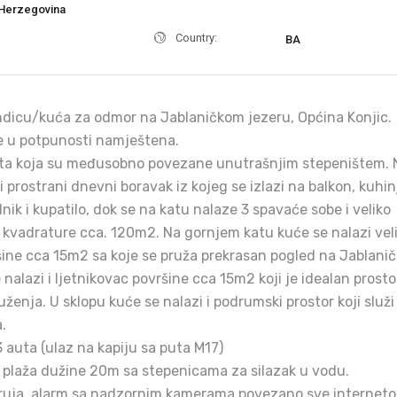
Herzegovina
Country:
BA
dicu/kuća za odmor na Jablaničkom jezeru, Općina Konjic.
e u potpunosti namještena.
kata koja su međusobno povezane unutrašnjim stepeništem. 
 prostrani dnevni boravak iz kojeg se izlazi na balkon, kuhin
nik i kupatilo, dok se na katu nalaze 3 spavaće sobe i veliko
 kvadrature cca. 120m2. Na gornjem katu kuće se nalazi vel
ine cca 15m2 sa koje se pruža prekrasan pogled na Jablani
 nalazi i ljetnikovac površine cca 15m2 koji je idealan prosto
ženja. U sklopu kuće se nalazi i podrumski prostor koji služi
.
3 auta (ulaz na kapiju sa puta M17)
 plaža dužine 20m sa stepenicama za silazak u vodu.
truja, alarm sa nadzornim kamerama povezano sve internet