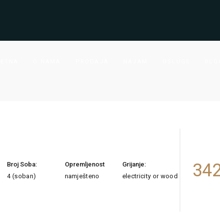
ETNA
O NAMA
PRODAJA
NAJAM
USLUGE
BLO
342
Broj Soba:
Opremljenost
Grijanje:
4 (soban)
namješteno
electricity or wood