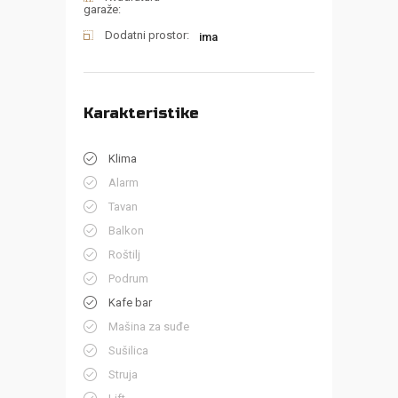
garaže:
Dodatni prostor:
ima
Karakteristike
Klima
Alarm
Tavan
Balkon
Roštilj
Podrum
Kafe bar
Mašina za suđe
Sušilica
Struja