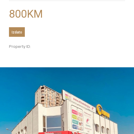
800
KM
Izdato
Property ID: