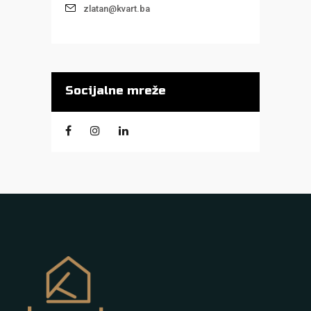
zlatan@kvart.ba
Socijalne mreže