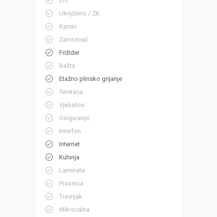
Lift
Uknjiženo / ZK
Kamin
Zamrzivač
Frižider
Bašta
Etažno plinsko grijanje
Teretana
Vješalice
Osiguranje
Interfon
Internet
Kuhinja
Laminate
Praonica
Travnjak
Mikrovalna