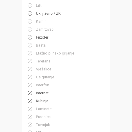
Lift
Uknjiženo / ZK
Kamin
Zamrzivač
Frižider
Bašta
Etažno plinsko grijanje
Teretana
Vješalice
Osiguranje
Interfon
Internet
Kuhinja
Laminate
Praonica
Travnjak