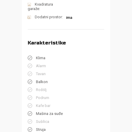
Kvadratura
garaže:
Dodatni prostor:
ima
Karakteristike
Klima
Alarm
Tavan
Balkon
Roštilj
Podrum
Kafe bar
Mašina za suđe
Sušilica
Struja