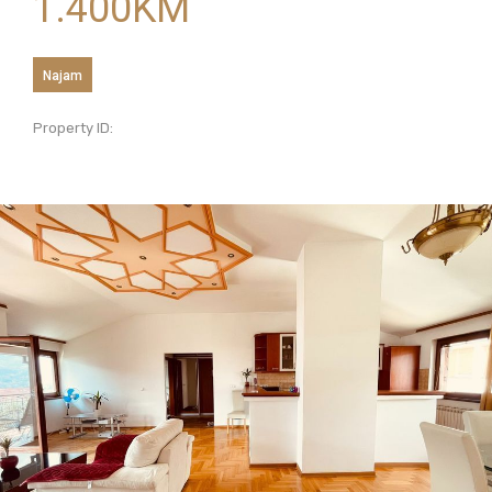
1.400
KM
Najam
Property ID: