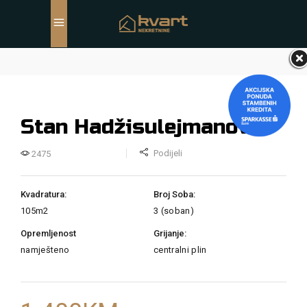
Stan Hadžisulejmanova
Podijeli
2475
Kvadratura:
Broj Soba:
105m2
3 (soban)
Opremljenost
Grijanje:
namješteno
centralni plin