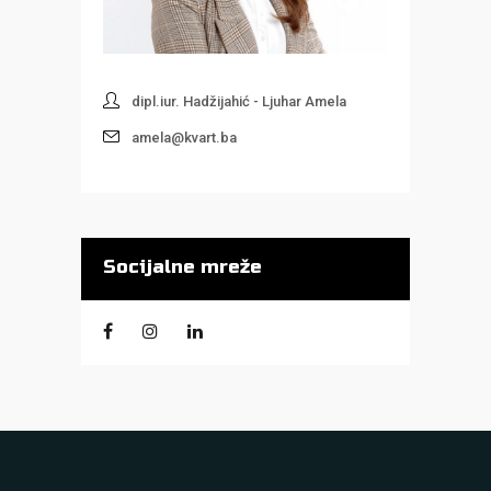
dipl.iur. Hadžijahić - Ljuhar Amela
amela@kvart.ba
Socijalne mreže