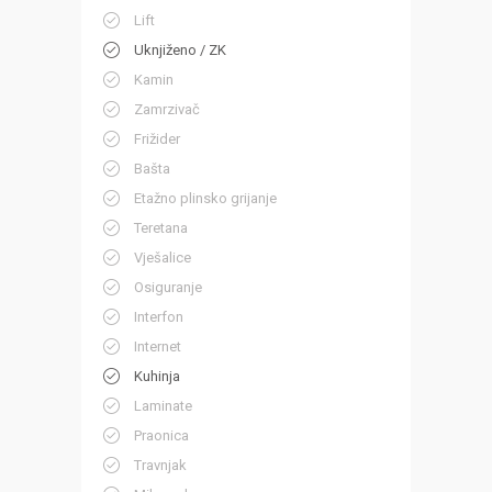
Lift
Uknjiženo / ZK
Kamin
Zamrzivač
Frižider
Bašta
Etažno plinsko grijanje
Teretana
Vješalice
Osiguranje
Interfon
Internet
Kuhinja
Laminate
Praonica
Travnjak