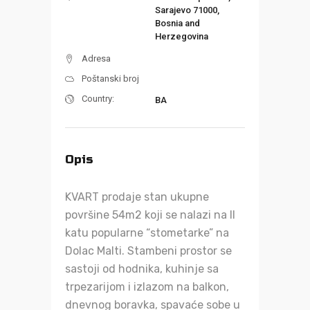
Sarajevo 71000,
Bosnia and
Herzegovina
Adresa
Poštanski broj
Country:
BA
Opis
KVART prodaje stan ukupne
površine 54m2 koji se nalazi na II
katu popularne “stometarke” na
Dolac Malti. Stambeni prostor se
sastoji od hodnika, kuhinje sa
trpezarijom i izlazom na balkon,
dnevnog boravka, spavaće sobe u