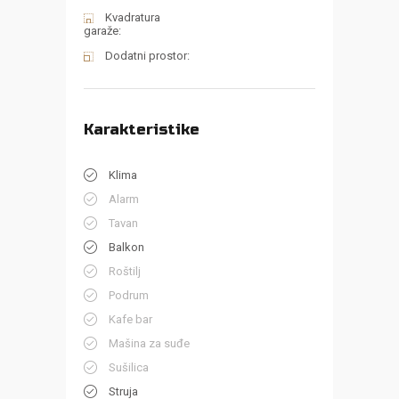
Kvadratura
garaže:
Dodatni prostor:
Karakteristike
Klima
Alarm
Tavan
Balkon
Roštilj
Podrum
Kafe bar
Mašina za suđe
Sušilica
Struja