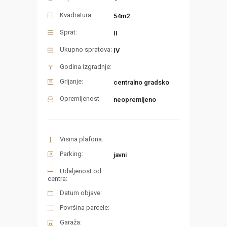
Kvadratura:
54m2
Sprat:
II
Ukupno spratova:
IV
Godina izgradnje:
Grijanje:
centralno gradsko
Opremljenost
neopremljeno
Visina plafona:
Parking:
javni
Udaljenost od
centra:
Datum objave:
Površina parcele:
Garaža: