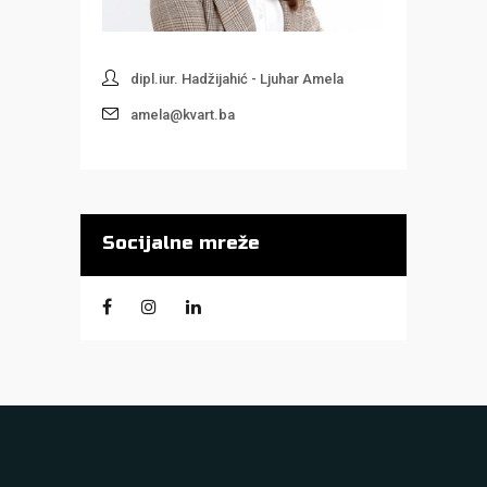
dipl.iur. Hadžijahić - Ljuhar Amela
amela@kvart.ba
Socijalne mreže