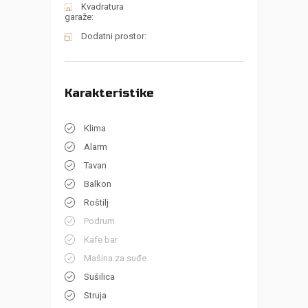
Kvadratura
garaže:
Dodatni prostor:
Karakteristike
Klima
Alarm
Tavan
Balkon
Roštilj
Podrum
Kafe bar
Mašina za suđe
Sušilica
Struja