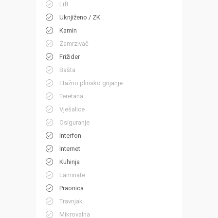
Lift
Uknjiženo / ZK
Kamin
Zamrzivač
Frižider
Bašta
Etažno plinsko grijanje
Teretana
Vješalice
Osiguranje
Interfon
Internet
Kuhinja
Laminate
Praonica
Travnjak
Mikrovalna