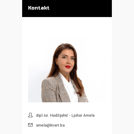
Kontakt
dipl.iur. Hadžijahić - Ljuhar Amela
amela@kvart.ba