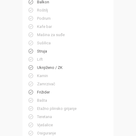
Balkon
Roštilj
Podrum
Kafe bar
Mašina za suđe
Sušilica
Struja
Lift
Uknjiženo / ZK
Kamin
Zamrzivač
Frižider
Bašta
Etažno plinsko grijanje
Teretana
Vješalice
Osiguranje