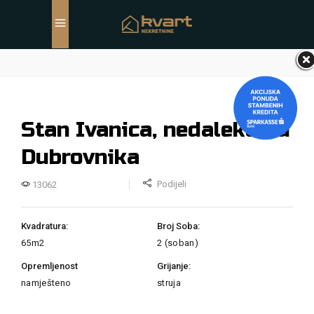
Stan Ivanica, nedaleko od
Dubrovnika
Podijeli
13062
Kvadratura:
Broj Soba:
65
m2
2 (soban)
Opremljenost
Grijanje:
namješteno
struja