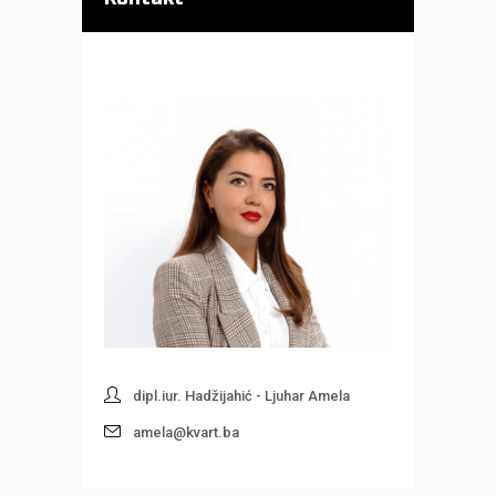
dipl.iur. Hadžijahić - Ljuhar Amela
amela@kvart.ba