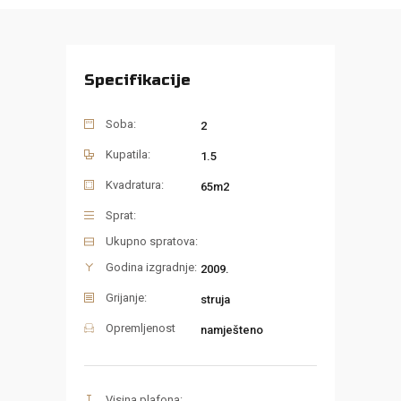
Specifikacije
Soba:
2
Kupatila:
1.5
Kvadratura:
65m2
Sprat:
Ukupno spratova:
Godina izgradnje:
2009.
Grijanje:
struja
Opremljenost
namješteno
Visina plafona: