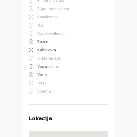
Blindirana vrata
Sigurnosni sistem
Kanalizacija
Tuš
Spa & wellness
Bazen
Kablovska
Videonadzor
Veš mašina
Voda
Wi-Fi
Roletne
Lokacija