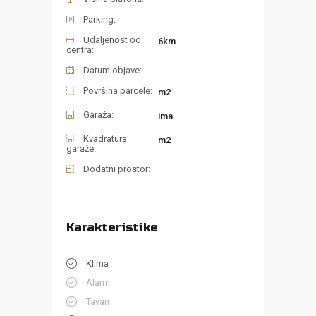
Parking:
Udaljenost od
6km
centra:
Datum objave:
Površina parcele:
m2
Garaža:
ima
Kvadratura
m2
garaže:
Dodatni prostor:
Karakteristike
Klima
Alarm
Tavan