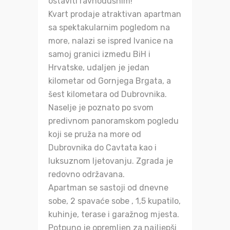
ostaviti ravnodušnim!
Kvart prodaje atraktivan apartman
sa spektakularnim pogledom na
more, nalazi se ispred Ivanice na
samoj granici između BiH i
Hrvatske, udaljen je jedan
kilometar od Gornjega Brgata, a
šest kilometara od Dubrovnika.
Naselje je poznato po svom
predivnom panoramskom pogledu
koji se pruža na more od
Dubrovnika do Cavtata kao i
luksuznom ljetovanju. Zgrada je
redovno održavana.
Apartman se sastoji od dnevne
sobe, 2 spavaće sobe , 1,5 kupatilo,
kuhinje, terase i garažnog mjesta.
Potpuno je opremljen za najljepši