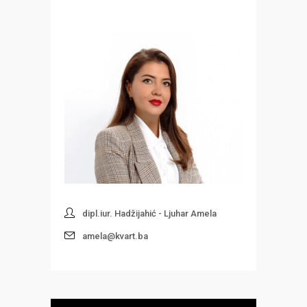
dipl.iur. Hadžijahić - Ljuhar Amela
amela@kvart.ba