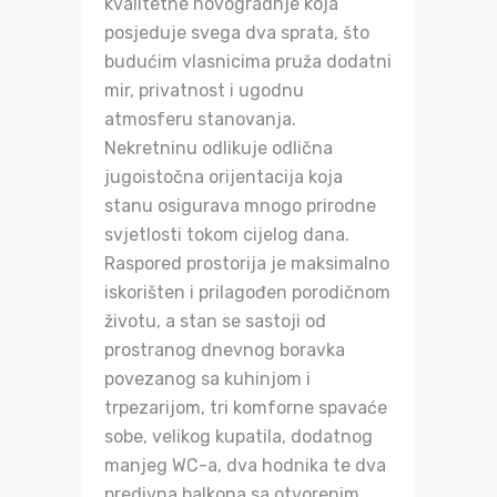
kvalitetne novogradnje koja
posjeduje svega dva sprata, što
budućim vlasnicima pruža dodatni
mir, privatnost i ugodnu
atmosferu stanovanja.
Nekretninu odlikuje odlična
jugoistočna orijentacija koja
stanu osigurava mnogo prirodne
svjetlosti tokom cijelog dana.
Raspored prostorija je maksimalno
iskorišten i prilagođen porodičnom
životu, a stan se sastoji od
prostranog dnevnog boravka
povezanog sa kuhinjom i
trpezarijom, tri komforne spavaće
sobe, velikog kupatila, dodatnog
manjeg WC-a, dva hodnika te dva
predivna balkona sa otvorenim