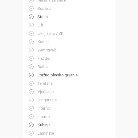
Mašina za suđe
Sušilica
Struja
Lift
Uknjiženo / ZK
Kamin
Zamrzivač
Frižider
Bašta
Etažno plinsko grijanje
Teretana
Vješalice
Osiguranje
Interfon
Internet
Kuhinja
Laminate