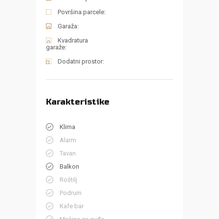
Površina parcele:
Garaža:
Kvadratura
garaže:
Dodatni prostor:
Karakteristike
Klima
Alarm
Tavan
Balkon
Roštilj
Podrum
Kafe bar