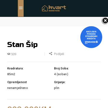
Stan Šip
Podijeli
509
Kvadratura:
Broj Soba:
85m2
4 (soban)
Opremljenost
Grijanje:
nenamješteno
plin