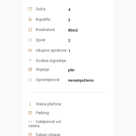
Soba:
4
Kupatila:
2
Kvadratura:
85m2
Sprat:
2
Ukupno spratova:
1
Godina izgradnje:
Grijanje:
plin
Opremljenost
nenamješteno
Visina plafona:
Parking:
Udaljenost od
centra:
Datum objave: