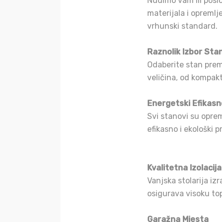
Nudimo vam III posl
materijala i opreml
vrhunski standard.
Raznolik Izbor Sta
Odaberite stan prem
veličina, od kompak
Energetski Efikasn
Svi stanovi su opre
efikasno i ekološki pr
Kvalitetna Izolacija
Vanjska stolarija i
osigurava visoku top
Garažna Mjesta