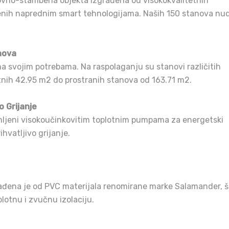
ovno-stambena objekta izgrađena od visokokvalitetnih
jenih naprednim smart tehnologijama. Naših 150 stanova nud
nova
a svojim potrebama. Na raspolaganju su stanovi različitih
tnih 42.95 m2 do prostranih stanova od 163.71 m2.
o Grijanje
mljeni visokoučinkovitim toplotnim pumpama za energetski
ihvatljivo grijanje.
zrađena je od PVC materijala renomirane marke Salamander, š
lotnu i zvučnu izolaciju.