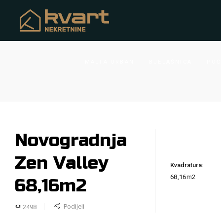
MALTA URBAN
BJELAŠNICA
POČ
Novogradnja
Zen Valley
Kvadratura:
68,16m2
68,16m2
Podijeli
2498