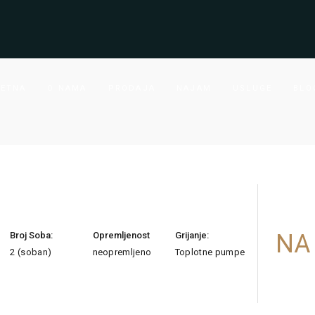
ETNA
O NAMA
PRODAJA
NAJAM
USLUGE
BLO
NA
Broj Soba:
Opremljenost
Grijanje:
2 (soban)
neopremljeno
Toplotne pumpe