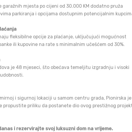
 garažnih mjesta po cijeni od 30.000 KM dodatno pruža
ovima parkiranja i opcijama dostupnim potencijalnim kupcim
Plaćanja
maju fleksibilne opcije za plaćanje, uključujući mogućnost
banke ili kupovine na rate s minimalnim učešćem od 30%.
a
ova je 48 mjeseci, što obećava temeljitu izgradnju i visoki
 udobnosti.
a mirnoj i sigurnoj lokaciji u samom centru grada, Pionirska je
Ne propustite priliku da postanete dio ovog prestižnog projek
anas i rezervirajte svoj luksuzni dom na vrijeme.