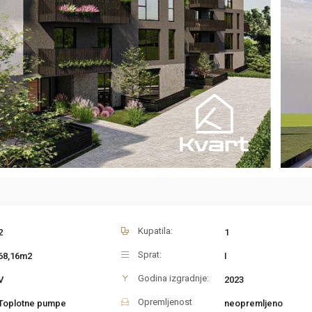
Kupatila:
2
1
Sprat:
68,16m2
I
Godina izgradnje:
V
2023
Opremljenost
Toplotne pumpe
neopremljeno