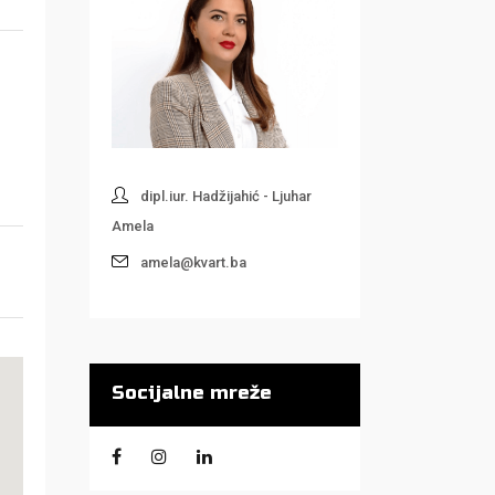
dipl.iur. Hadžijahić - Ljuhar
Amela
amela@kvart.ba
Socijalne mreže