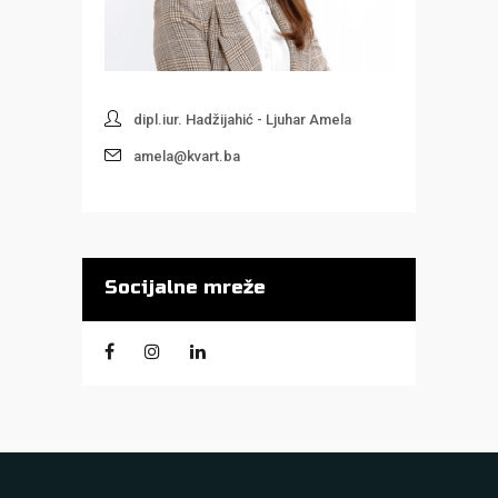
dipl.iur. Hadžijahić - Ljuhar Amela
amela@kvart.ba
Socijalne mreže