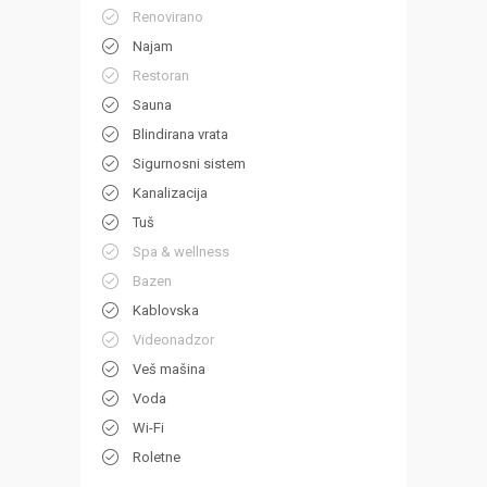
Renovirano
Najam
Restoran
Sauna
Blindirana vrata
Sigurnosni sistem
Kanalizacija
Tuš
Spa & wellness
Bazen
Kablovska
Videonadzor
Veš mašina
Voda
Wi-Fi
Roletne