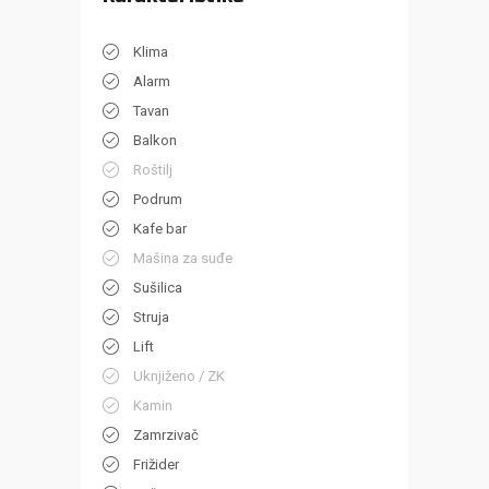
Klima
Alarm
Tavan
Balkon
Roštilj
Podrum
Kafe bar
Mašina za suđe
Sušilica
Struja
Lift
Uknjiženo / ZK
Kamin
Zamrzivač
Frižider