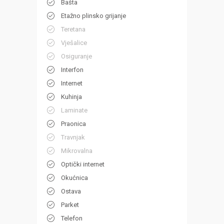
Bašta
Etažno plinsko grijanje
Teretana
Vješalice
Osiguranje
Interfon
Internet
Kuhinja
Laminate
Praonica
Travnjak
Mikrovalna
Optički internet
Okućnica
Ostava
Parket
Telefon