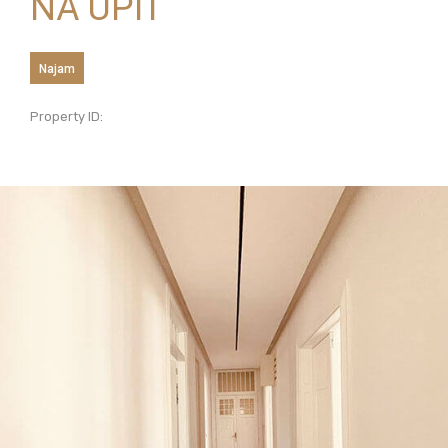
NA UPIT
Najam
Property ID: