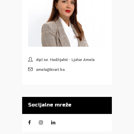
dipl.iur. Hadžijahić - Ljuhar Amela
amela@kvart.ba
Socijalne mreže