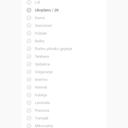
Lift
Uknjiženo / ZK
Kamin
Zamrzivač
Frižider
Bašta
Etažno plinsko grijanje
Teretana
Vješalice
Osiguranje
Interfon
Internet
Kuhinja
Laminate
Praonica
Travnjak
Mikrovalna