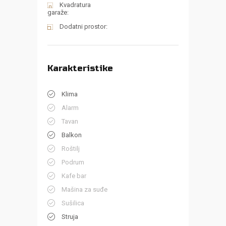
Kvadratura
garaže:
Dodatni prostor:
Karakteristike
Klima
Alarm
Tavan
Balkon
Roštilj
Podrum
Kafe bar
Mašina za suđe
Sušilica
Struja