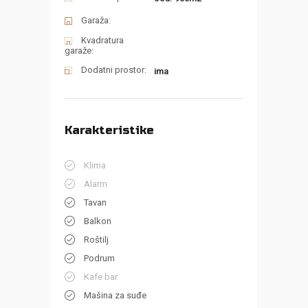
Garaža:
Kvadratura
garaže:
Dodatni prostor:
ima
Karakteristike
Klima
Alarm
Tavan
Balkon
Roštilj
Podrum
Kafe bar
Mašina za suđe