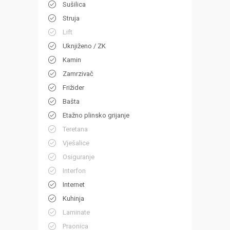
Sušilica
Struja
Lift
Uknjiženo / ZK
Kamin
Zamrzivač
Frižider
Bašta
Etažno plinsko grijanje
Teretana
Vješalice
Osiguranje
Interfon
Internet
Kuhinja
Laminate
Praonica