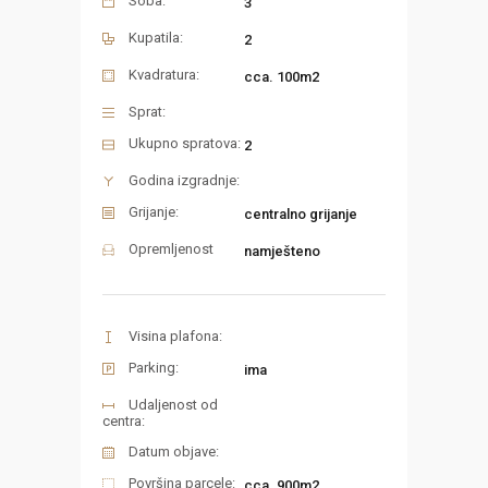
Soba:
3
Kupatila:
2
Kvadratura:
cca. 100m2
Sprat:
Ukupno spratova:
2
Godina izgradnje:
Grijanje:
centralno grijanje
Opremljenost
namješteno
Visina plafona:
Parking:
ima
Udaljenost od
centra:
Datum objave:
Površina parcele:
cca. 900m2