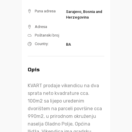
Puna adresa
Sarajevo, Bosnia and
Herzegovina
Adresa
Poštanski broj
Country:
BA
Opis
KVART prodaje vikendicu na dva
sprata neto kvadrature cca.
100m2 sa lijepo uređenim
dvorištem na parceli površine cca
990m2, u prirodnom okruženju
naselja Gladno Polje, Općina
Ilidža. Vikendica ima gradsku