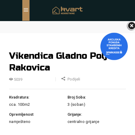
Vikendica Gladno Polje,
Rakovica
Podijeli
5039
Kvadratura:
Broj Soba:
cca. 100m2
3 (soban)
Opremljenost
Grijanje:
namješteno
centralno grijanje