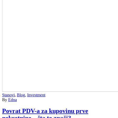
Stanovi
,
Blog
,
Investment
By
Edna
Povrat PDV-a za kupovinu prve