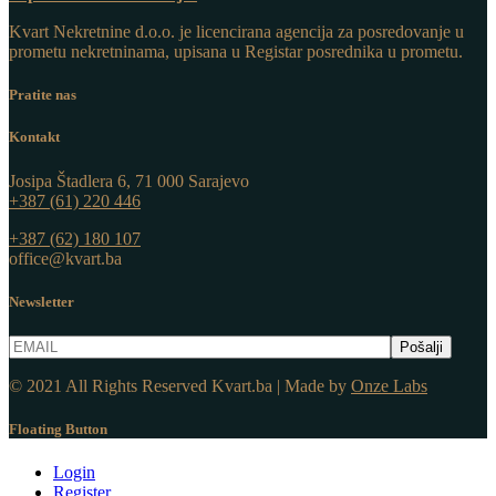
Kvart Nekretnine d.o.o. j
e licencirana agencija za posredovanje u
prometu nekretninama, upisana u Registar posrednika u prometu.
Pratite nas
Kontakt
Josipa Štadlera 6, 71 000 Sarajevo
+387 (61) 220 446
+387 (62) 180 107
office@kvart.ba
Newsletter
© 2021 All Rights Reserved Kvart.ba | Made by
Onze Labs
Floating Button
Login
Register