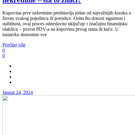
nekretnine – šta to znači?
Kupovina prve nekretnine predstavlja jedan od najvažnijih koraka u
životu svakog pojedinca ili porodice. Osim što donosi sigurnost i
stabilnost, ovaj proces odnedavno uključuje i značajnu finansijsku
olakšicu – povrat PDV-a na kupovinu prvog stana ili kuće. U
nastavku donosimo sve
Pročitaj više
0
0
Januar 24, 2024