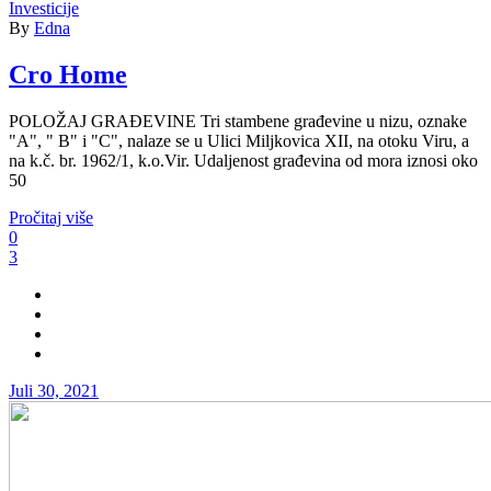
Investicije
By
Edna
Cro Home
POLOŽAJ GRAĐEVINE Tri stambene građevine u nizu, oznake
"A", " B" i "C", nalaze se u Ulici Miljkovica XII, na otoku Viru, a
na k.č. br. 1962/1, k.o.Vir. Udaljenost građevina od mora iznosi oko
50
Pročitaj više
0
3
Juli 30, 2021