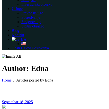
Investicijski projekti
Usluge
Pravne usluge
Posredvanje
Savjetovanje
Upitni obrazac
Blog
Kontakt
Opšti Uslovi Poslovanja
Author: Edna
Home
/
Articles posted by Edna
Septembar 18, 2025