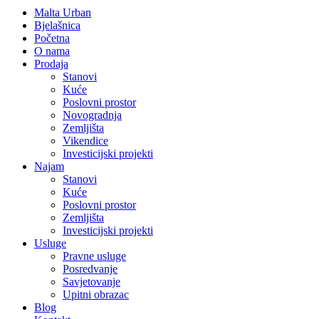
Malta Urban
Bjelašnica
Početna
O nama
Prodaja
Stanovi
Kuće
Poslovni prostor
Novogradnja
Zemljišta
Vikendice
Investicijski projekti
Najam
Stanovi
Kuće
Poslovni prostor
Zemljišta
Investicijski projekti
Usluge
Pravne usluge
Posredvanje
Savjetovanje
Upitni obrazac
Blog