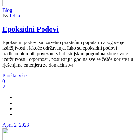
Blog
By
Edna
Epoksidni Podovi
Epoksidni podovi su izuzetno praktični i popularni zbog svoje
izdržljivosti i lakoće održavanja. Iako su epoksidni podovi
tradicionalno bili povezani s industrijskim pogonima zbog svoje
izdržljivosti i otpornosti, posljednjih godina sve se češće koriste i u
rješenjima enterijera za domaćinstva.
Pročitaj više
0
2
April 2, 2023