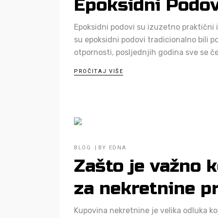
Epoksidni Podov
Epoksidni podovi su izuzetno praktični i
su epoksidni podovi tradicionalno bili p
otpornosti, posljednjih godina sve se č
PROČITAJ VIŠE
BLOG
BY
EDNA
Zašto je važno k
za nekretnine pr
Kupovina nekretnine je velika odluka koj