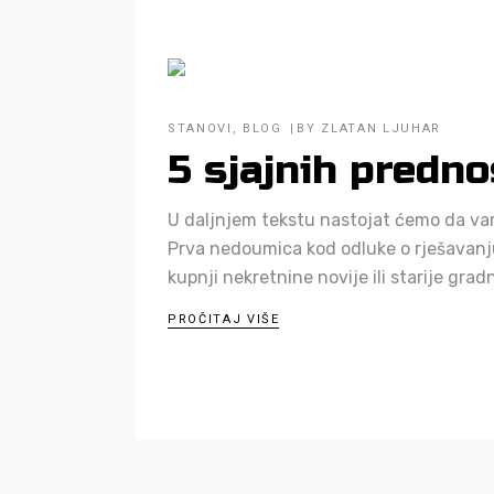
STANOVI
,
BLOG
BY
ZLATAN LJUHAR
5 sjajnih predn
U daljnjem tekstu nastojat ćemo da va
Prva nedoumica kod odluke o rješavanju 
kupnji nekretnine novije ili starije g
PROČITAJ VIŠE