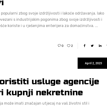
i
 popularni zbog svoje izdržljivosti i lakoće održavanja. Iako
ovezani s industrijskim pogonima zbog svoje izdržljivosti i
ešće koriste i u rješenjima enterijera za domaćinstva.
0
2
April 2, 2023
oristiti usluge agencije
i kupnji nekretnine
a može imati značajan utjecaj na vaš životni stil i