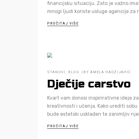
financijsku situaciju. Zato je važno im
mnogi ljudi koriste usluge agencije za
PROČITAJ VIŠE
STANOVI
,
BLOG
BY
AMELA HADŽIJAHIĆ
Dječije carstvo
Kvart vam donosi inspirirativne ideje z
kreativnosti i učenja. Kako urediti sobu
bude estetski usklađen te zanimljiv n
PROČITAJ VIŠE