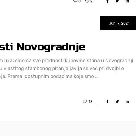
0
2
Juni 7, 2021
osti Novogradnje
m ukažemo na sve prednosti kupovine stana u Novogradnji.
vlastitog stambenog pitanja javlja se već pri dvojbi o
radnje. Prema dostupnim podacima koje smo
13