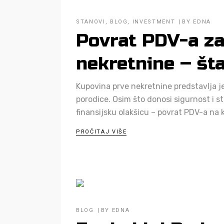
STANOVI
,
BLOG
,
INVESTMENT
BY
EDNA
Povrat PDV-a za
nekretnine – šta
Kupovina prve nekretnine predstavlja je
porodice. Osim što donosi sigurnost i s
finansijsku olakšicu – povrat PDV-a na
PROČITAJ VIŠE
BLOG
BY
EDNA