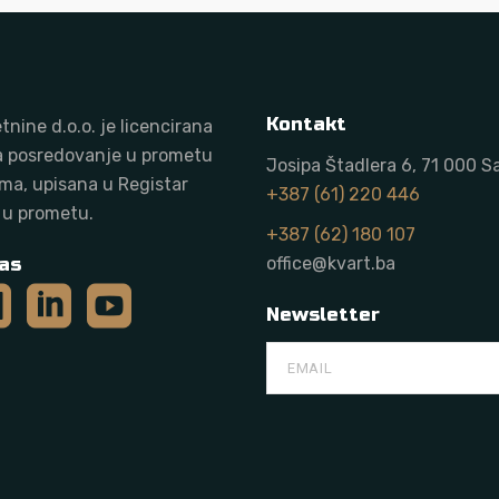
Kontakt
tnine d.o.o. j
e licencirana
a posredovanje u prometu
Josipa Štadlera 6, 71 000 S
ma, upisana u Registar
+387 (61) 220 446
 u prometu.
+387 (62) 180 107
as
office@kvart.ba
Newsletter