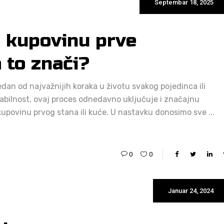
Septembar 18, 2025
 kupovinu prve
 to znači?
dan od najvažnijih koraka u životu svakog pojedinca ili
tabilnost, ovaj proces odnedavno uključuje i značajnu
 kupovinu prvog stana ili kuće. U nastavku donosimo sve
0
0
Januar 24, 2024