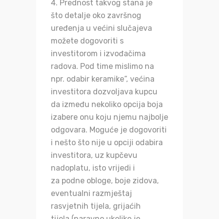
Prednost takvog stana je
što detalje oko završnog
uređenja u većini slučajeva
možete dogovoriti s
investitorom i izvođačima
radova. Pod time mislimo na
npr. odabir keramike“, većina
investitora dozvoljava kupcu
da između nekoliko opcija boja
izabere onu koju njemu najbolje
odgovara. Moguće je dogovoriti
i nešto što nije u opciji odabira
investitora, uz kupčevu
nadoplatu, isto vrijedi i
za podne obloge, boje zidova,
eventualni razmještaj
rasvjetnih tijela, grijaćih
tijela (naravno ukoliko je