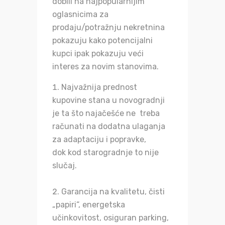
dobili na najpopularnijim
oglasnicima za
prodaju/potražnju nekretnina
pokazuju kako potencijalni
kupci ipak pokazuju veći
interes za novim stanovima.
Najvažnija prednost
kupovine stana u novogradnji
je ta što najačešće ne treba
računati na dodatna ulaganja
za adaptaciju i popravke,
dok kod starogradnje to nije
slučaj.
Garancija na kvalitetu, čisti
„papiri“, energetska
učinkovitost, osiguran parking,