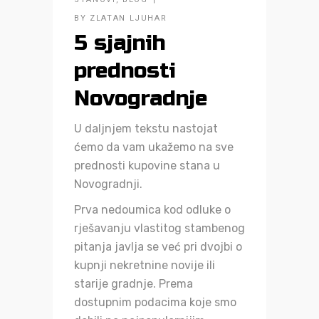
BY
ZLATAN LJUHAR
5 sjajnih
prednosti
Novogradnje
U daljnjem tekstu nastojat
ćemo da vam ukažemo na sve
prednosti kupovine stana u
Novogradnji.
Prva nedoumica kod odluke o
rješavanju vlastitog stambenog
pitanja javlja se već pri dvojbi o
kupnji nekretnine novije ili
starije gradnje. Prema
dostupnim podacima koje smo