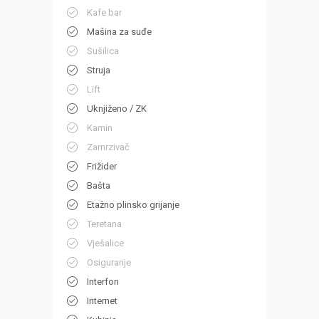
Kafe bar
Mašina za suđe
Sušilica
Struja
Lift
Uknjiženo / ZK
Kamin
Zamrzivač
Frižider
Bašta
Etažno plinsko grijanje
Teretana
Vješalice
Osiguranje
Interfon
Internet