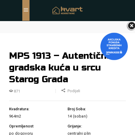
MPS 1913 – Autentična
gradska kuća u srcu
Starog Grada
Podijeli
871
Kvadratura:
Broj Soba:
964m2
14 (soban)
Opremljenost
Grijanje:
po dogovoru
centralni plin