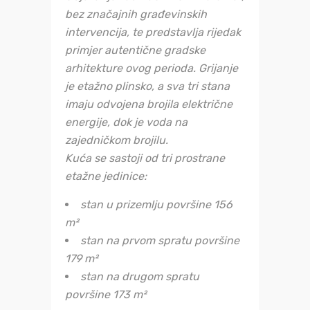
bez značajnih građevinskih
intervencija, te predstavlja rijedak
primjer autentične gradske
arhitekture ovog perioda. Grijanje
je etažno plinsko, a sva tri stana
imaju odvojena brojila električne
energije, dok je voda na
zajedničkom brojilu.
Kuća se sastoji od tri prostrane
etažne jedinice:
stan u prizemlju površine 156
m²
stan na prvom spratu površine
179 m²
stan na drugom spratu
površine 173 m²