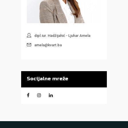
dipl.iur. Hadžijahić - Ljuhar Amela
amela@kvart.ba
Socijalne mreže