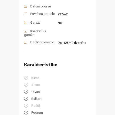
Datum objave:
Površina parcele:
237m2
Garaža:
NO
Kvadratura
garaže:
Dodatni prostor:
Da, 125m2 dvorišta
Karakteristike
Klima
Alarm
Tavan
Balkon
Roštilj
Podrum