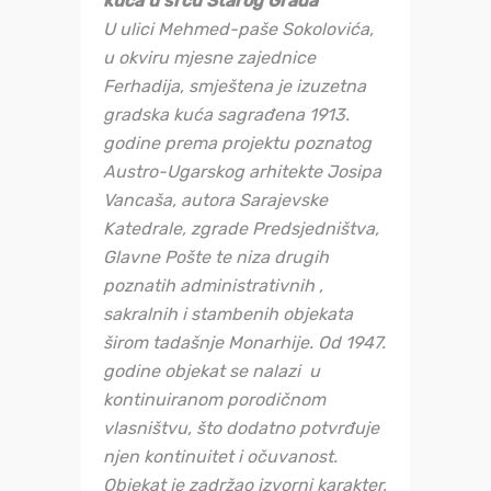
kuća u srcu Starog Grada
U ulici Mehmed-paše Sokolovića,
u okviru mjesne zajednice
Ferhadija, smještena je izuzetna
gradska kuća sagrađena 1913.
godine prema projektu poznatog
Austro-Ugarskog arhitekte Josipa
Vancaša, autora Sarajevske
Katedrale, zgrade Predsjedništva,
Glavne Pošte te niza drugih
poznatih administrativnih ,
sakralnih i stambenih objekata
širom tadašnje Monarhije. Od 1947.
godine objekat se nalazi u
kontinuiranom porodičnom
vlasništvu, što dodatno potvrđuje
njen kontinuitet i očuvanost.
Objekat je zadržao izvorni karakter,