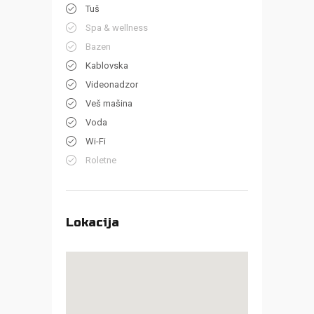
Tuš
Spa & wellness
Bazen
Kablovska
Videonadzor
Veš mašina
Voda
Wi-Fi
Roletne
Lokacija