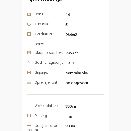
Soba:
14
Kupatila:
5
Kvadratura:
964m2
Sprat:
Ukupno spratova:
P+2+pt
Godina izgradnje:
1913
Grijanje:
centralni plin
Opremljenost
po dogovoru
Visina plafona:
350cm
Parking:
ima
Udaljenost od
300m
centra: