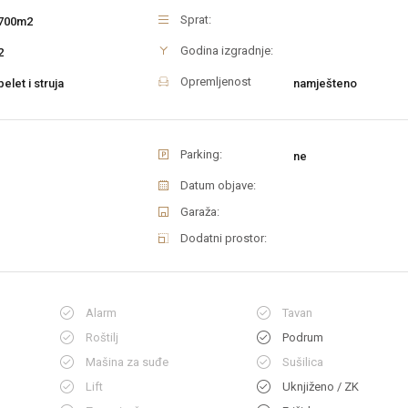
Sprat:
700m2
Godina izgradnje:
2
Opremljenost
pelet i struja
namješteno
Parking:
ne
Datum objave:
Garaža:
Dodatni prostor:
Alarm
Tavan
Roštilj
Podrum
Mašina za suđe
Sušilica
Lift
Uknjiženo / ZK