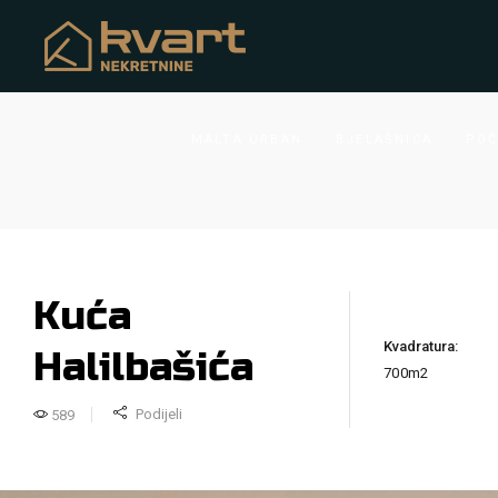
MALTA URBAN
BJELAŠNICA
POČ
Kuća
Kvadratura:
Halilbašića
700m2
Podijeli
589