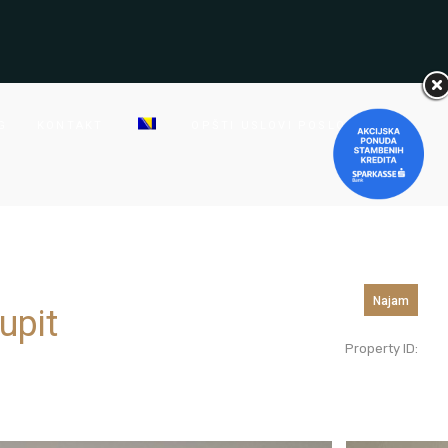
G
KONTAKT
OPŠTI USLOVI POSLOVANJA
Najam
upit
Property ID: