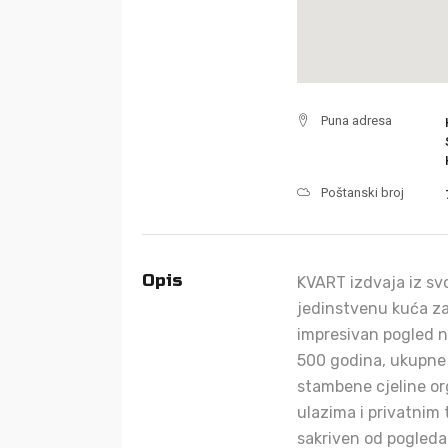
Puna adresa
Poštanski broj
Opis
KVART izdvaja iz svo
jedinstvenu kuća za 
impresivan pogled na
500 godina, ukupne 
stambene cjeline o
ulazima i privatnim 
sakriven od pogleda