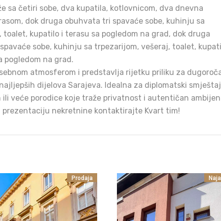
že sa četiri sobe, dva kupatila, kotlovnicom, dva dnevna
erasom, dok druga obuhvata tri spavaće sobe, kuhinju sa
, toalet, kupatilo i terasu sa pogledom na grad, dok druga
 spavaće sobe, kuhinju sa trpezarijom, vešeraj, toalet, kupati
sa pogledom na grad.
sebnom atmosferom i predstavlja rijetku priliku za dugoroč
jljepših dijelova Sarajeva. Idealna za diplomatski smještaj
 ili veće porodice koje traže privatnost i autentičan ambijen
i prezentaciju nekretnine kontaktirajte Kvart tim!
Prodaja
Naj