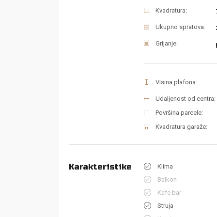
Kvadratura:
Ukupno spratova:
Grijanje:
Visina plafona:
Udaljenost od centra:
Površina parcele:
Kvadratura garaže:
Karakteristike
Klima
Balkon
Kafe bar
Struja