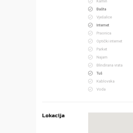
Kamin
Bašta
Vješalice
Internet
Praonica
Optički internet
Parket
Najam
Blindirana vrata
Tuš
Kablovska
Voda
Lokacija