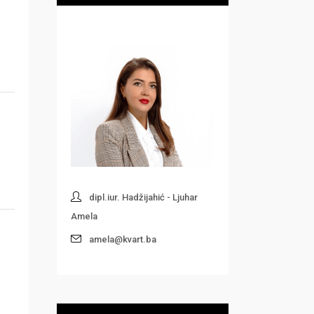
dipl.iur. Hadžijahić - Ljuhar
Amela
amela@kvart.ba