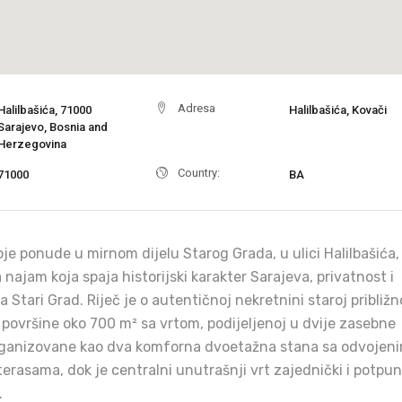
Adresa
Halilbašića, 71000
Halilbašića, Kovači
Sarajevo, Bosnia and
Herzegovina
Country:
71000
BA
je ponude u mirnom dijelu Starog Grada, u ulici Halilbašića,
najam koja spaja historijski karakter Sarajeva, privatnost i
 Stari Grad. Riječ je o autentičnoj nekretnini staroj približn
površine oko 700 m² sa vrtom, podijeljenoj u dvije zasebne
rganizovane kao dva komforna dvoetažna stana sa odvojen
terasama, dok je centralni unutrašnji vrt zajednički i potpu
.