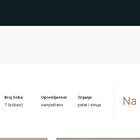
ETNA
O NAMA
PRODAJA
NAJAM
USLUGE
BLO
Na 
Broj Soba:
Opremljenost
Grijanje:
7 (soban)
namješteno
pelet i struja