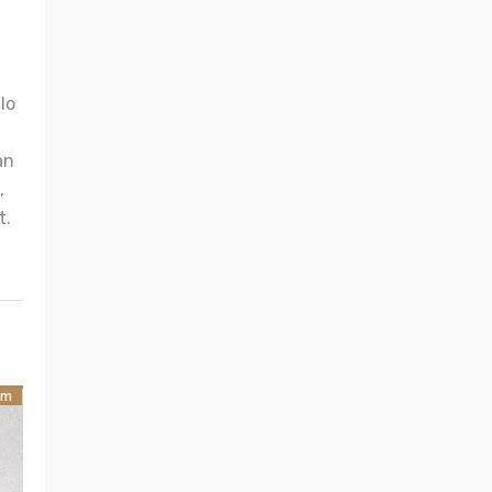
lo
an
,
t.
am