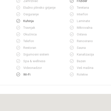
Zamrzivač
Frižider
Etažno plinsko grijanje
Teretana
Osiguranje
Interfon
Kuhinja
Laminate
Travnjak
Mikrovalna
Okućnica
Ostava
Telefon
Renovirano
Restoran
Sauna
Sigurnosni sistem
Kanalizacija
Spa & wellness
Bazen
Videonadzor
Veš mašina
Wi-Fi
Roletne