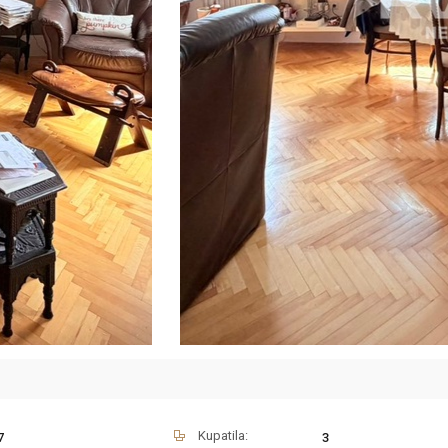
Kupatila:
7
3