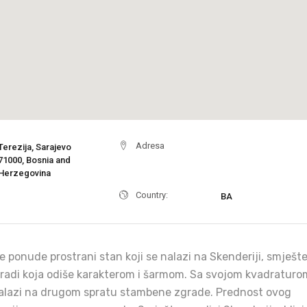
Adresa
Terezija, Sarajevo
71000, Bosnia and
Herzegovina
Country:
BA
je ponude prostrani stan koji se nalazi na Skenderiji, smješt
radi koja odiše karakterom i šarmom. Sa svojom kvadraturo
nalazi na drugom spratu stambene zgrade. Prednost ovog