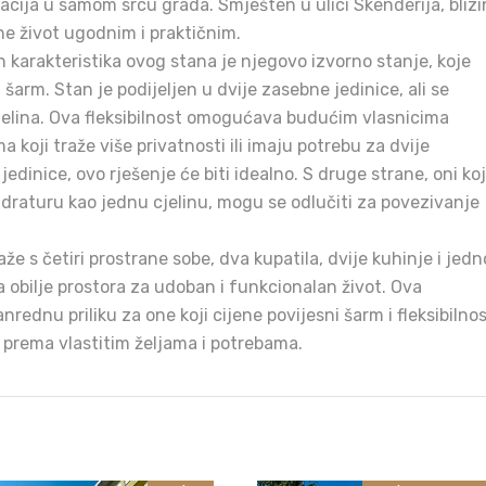
acija u samom srcu grada. Smješten u ulici Skenderija, bliz
ine život ugodnim i praktičnim.
 karakteristika ovog stana je njegovo izvorno stanje, koje
šarm. Stan je podijeljen u dvije zasebne jedinice, ali se
jelina. Ova fleksibilnost omogućava budućim vlasnicima
ma koji traže više privatnosti ili imaju potrebu za dvije
dinice, ovo rješenje će biti idealno. S druge strane, oni koj
adraturu kao jednu cjelinu, mogu se odlučiti za povezivanje
že s četiri prostrane sobe, dva kupatila, dvije kuhinje i jed
 obilje prostora za udoban i funkcionalan život. Ova
nrednu priliku za one koji cijene povijesni šarm i fleksibilno
 prema vlastitim željama i potrebama.