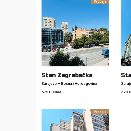
Prodaja
Stan Zagrebačka
St
Sarajevo
–
Bosna i Hercegovina
Saraj
375.000
KM
320.
Prodaja