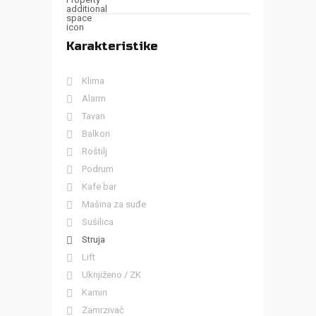
Karakteristike
Klima
Alarm
Tavan
Balkon
Roštilj
Podrum
Kafe bar
Mašina za suđe
Sušilica
Struja
Lift
Uknjiženo / ZK
Kamin
Zamrzivač