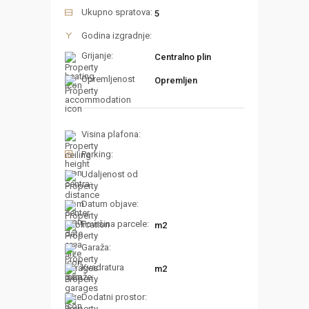
Ukupno spratova:
5
Godina izgradnje:
Grijanje:
Centralno plin
Opremljenost
Opremljen
Visina plafona:
Parking:
Udaljenost od
centra:
Datum objave:
Površina parcele:
m2
Garaža:
Kvadratura
m2
garaže:
Dodatni prostor: