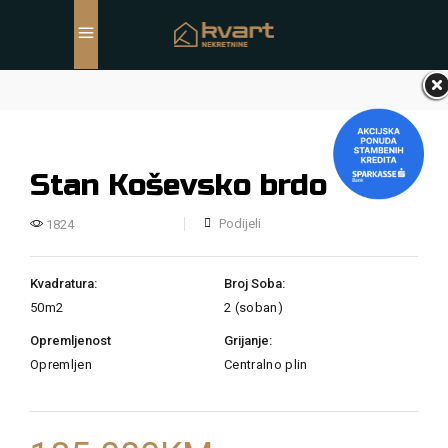
Stan Koševsko brdo
Podijeli
1824
Kvadratura:
Broj Soba:
50
m2
2 (soban)
Opremljenost
Grijanje:
Opremljen
Centralno plin