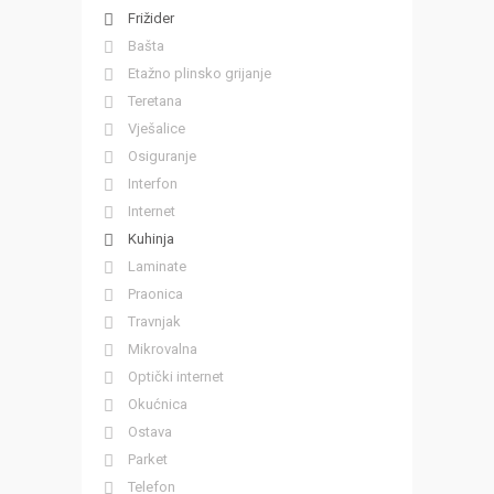
Frižider
Bašta
Etažno plinsko grijanje
Teretana
Vješalice
Osiguranje
Interfon
Internet
Kuhinja
Laminate
Praonica
Travnjak
Mikrovalna
Optički internet
Okućnica
Ostava
Parket
Telefon