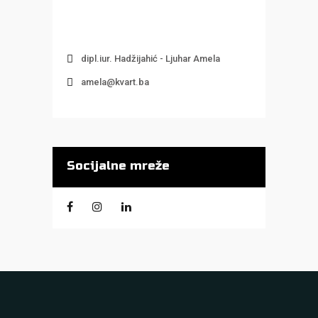
dipl.iur. Hadžijahić - Ljuhar Amela
amela@kvart.ba
Socijalne mreže