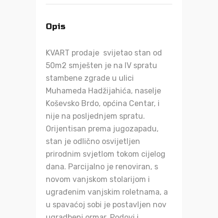
Opis
KVART prodaje svijetao stan od
50m2 smješten je na IV spratu
stambene zgrade u ulici
Muhameda Hadžijahića, naselje
Koševsko Brdo, općina Centar, i
nije na posljednjem spratu.
Orijentisan prema jugozapadu,
stan je odlično osvijetljen
prirodnim svjetlom tokom cijelog
dana. Parcijalno je renoviran, s
novom vanjskom stolarijom i
ugrađenim vanjskim roletnama, a
u spavaćoj sobi je postavljen nov
ugradbeni ormar. Podovi i