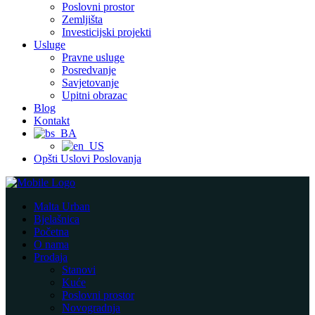
Poslovni prostor
Zemljišta
Investicijski projekti
Usluge
Pravne usluge
Posredvanje
Savjetovanje
Upitni obrazac
Blog
Kontakt
Opšti Uslovi Poslovanja
Malta Urban
Bjelašnica
Početna
O nama
Prodaja
Stanovi
Kuće
Poslovni prostor
Novogradnja