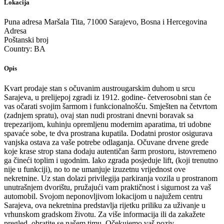
Lokacija
Puna adresa
Maršala Tita, 71000 Sarajevo, Bosna i Hercegovina
Adresa
Poštanski broj
Country:
BA
Opis
Kvart prodaje stan s očuvanim austrougarskim duhom u srcu
Sarajeva, u prelijepoj zgradi iz 1912. godine- četverosobni stan će
vas očarati svojim šarmom i funkcionalnošću. Smješten na četvrtom
(zadnjem spratu), ovaj stan nudi prostrani dnevni boravak sa
trepezarijom, kuhinju opremljenu modernim aparatima, tri udobne
spavaće sobe, te dva prostrana kupatila. Dodatni prostor osigurava
vanjska ostava za vaše potrebe odlaganja. Očuvane drvene grede
koje krase strop stana dodaju autentičan šarm prostoru, istovremeno
ga čineći toplim i ugodnim. Iako zgrada posjeduje lift, (koji trenutno
nije u funkciji), no to ne umanjuje izuzetnu vrijednost ove
nekretnine. Uz stan dolazi privilegija parkiranja vozila u prostranom
unutrašnjem dvorištu, pružajući vam praktičnost i sigurnost za vaš
automobil. Svojom neponovljivom lokacijom u najužem centru
Sarajeva, ova nekretnina predstavlja rijetku priliku za uživanje u
vrhunskom gradskom životu. Za više informacija ili da zakažete
pregled, obratite se našem timu. Očekujemo vaš poziv.