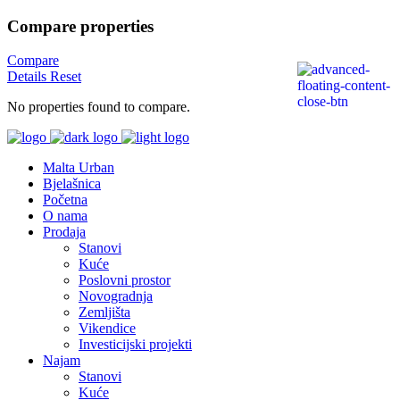
Compare properties
Compare
Details
Reset
No properties found to compare.
Malta Urban
Bjelašnica
Početna
O nama
Prodaja
Stanovi
Kuće
Poslovni prostor
Novogradnja
Zemljišta
Vikendice
Investicijski projekti
Najam
Stanovi
Kuće