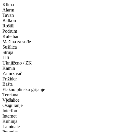
Klima
Alarm
Tavan
Balkon
Roštilj
Podrum
Kafe bar
Mašina za suđe
Sušilica
Struja
Lift
Uknjiženo / ZK
Kamin
Zamrzivač
Frižider
Bašta
Etažno plinsko grijanje
Teretana
Vješalice
Osiguranje
Interfon
Internet
Kuhinja
Laminate
Praonica