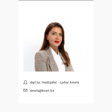
dipl.iur. Hadžijahić - Ljuhar Amela
amela@kvart.ba