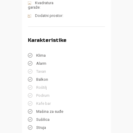
Kvadratura
garaže:
Dodatni prostor:
Karakteristike
Klima
Alarm
Tavan
Balkon
Roštilj
Podrum
Kafe bar
Mašina za suđe
Sušilica
Struja