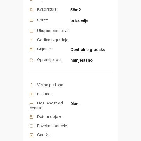
Kvadratura:
58m2
Sprat:
prizemlje
Ukupno spratova:
Godina izgradnje:
Grijanje:
Centralno gradsko
Opremljenost
namješteno
Visina plafona:
Parking:
Udaljenost od
0km
centra:
Datum objave:
Površina parcele:
Garaža: