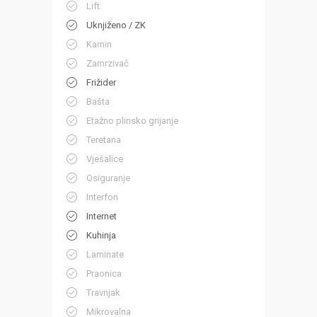
Lift
Uknjiženo / ZK
Kamin
Zamrzivač
Frižider
Bašta
Etažno plinsko grijanje
Teretana
Vješalice
Osiguranje
Interfon
Internet
Kuhinja
Laminate
Praonica
Travnjak
Mikrovalna