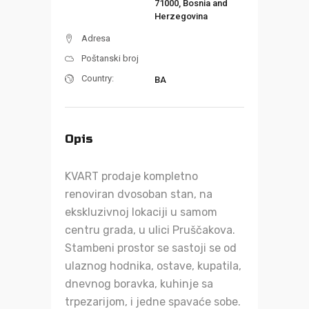
71000, Bosnia and
Herzegovina
Adresa
Poštanski broj
Country:
BA
Opis
KVART prodaje kompletno
renoviran dvosoban stan, na
ekskluzivnoj lokaciji u samom
centru grada, u ulici Pruščakova.
Stambeni prostor se sastoji se od
ulaznog hodnika, ostave, kupatila,
dnevnog boravka, kuhinje sa
trpezarijom, i jedne spavaće sobe.