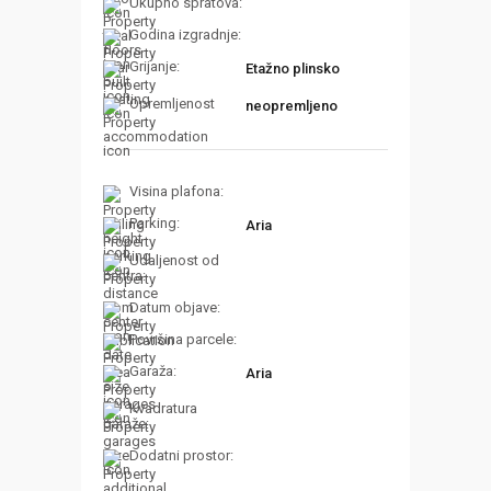
Ukupno spratova:
Godina izgradnje:
Grijanje:
Etažno plinsko
Opremljenost
neopremljeno
Visina plafona:
Parking:
Aria
Udaljenost od
centra:
Datum objave:
Površina parcele:
Garaža:
Aria
Kvadratura
garaže:
Dodatni prostor: