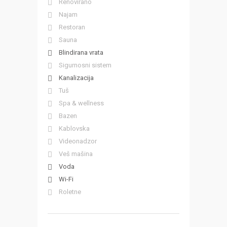
Renovirano
Najam
Restoran
Sauna
Blindirana vrata
Sigurnosni sistem
Kanalizacija
Tuš
Spa & wellness
Bazen
Kablovska
Videonadzor
Veš mašina
Voda
Wi-Fi
Roletne