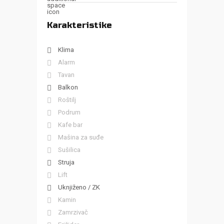
Karakteristike
Klima
Alarm
Tavan
Balkon
Roštilj
Podrum
Kafe bar
Mašina za suđe
Sušilica
Struja
Lift
Uknjiženo / ZK
Kamin
Zamrzivač