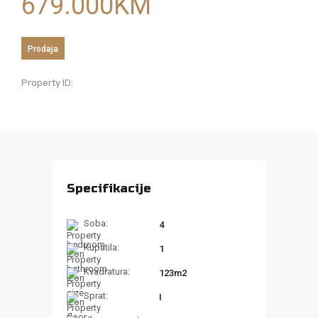
679.000
KM
Prodaja
Property ID:
Specifikacije
Soba:
4
Kupatila:
1
Kvadratura:
123m2
Sprat:
I