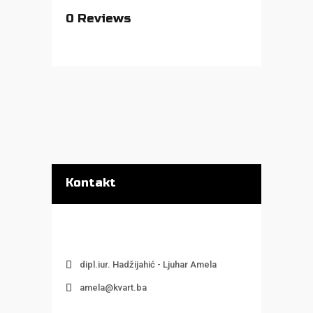
0
Reviews
Kontakt
dipl.iur. Hadžijahić - Ljuhar Amela
amela@kvart.ba