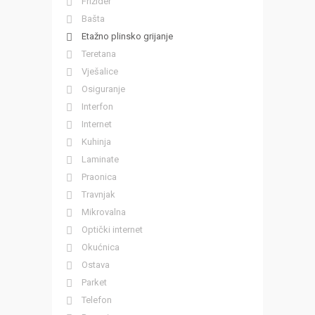
Frižider
Bašta
Etažno plinsko grijanje
Teretana
Vješalice
Osiguranje
Interfon
Internet
Kuhinja
Laminate
Praonica
Travnjak
Mikrovalna
Optički internet
Okućnica
Ostava
Parket
Telefon