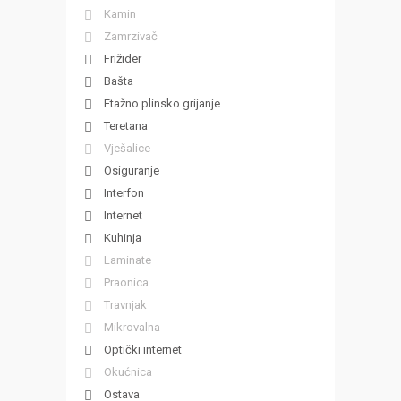
Kamin
Zamrzivač
Frižider
Bašta
Etažno plinsko grijanje
Teretana
Vješalice
Osiguranje
Interfon
Internet
Kuhinja
Laminate
Praonica
Travnjak
Mikrovalna
Optički internet
Okućnica
Ostava