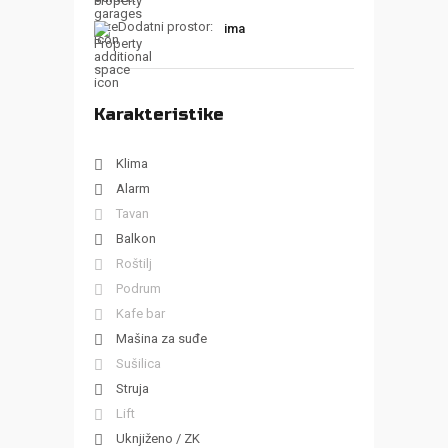
Dodatni prostor:
ima
Karakteristike
Klima
Alarm
Tavan
Balkon
Roštilj
Podrum
Kafe bar
Mašina za suđe
Sušilica
Struja
Lift
Uknjiženo / ZK