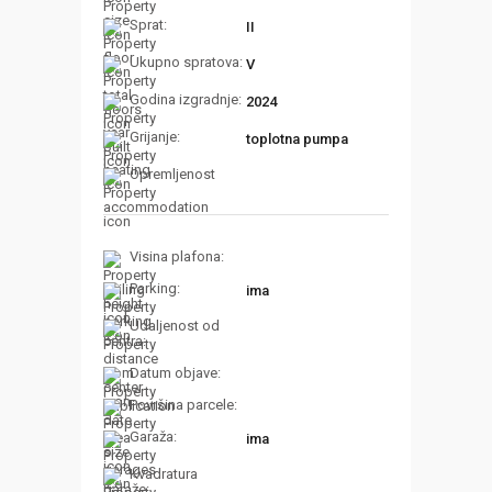
Sprat:
II
Ukupno spratova:
V
Godina izgradnje:
2024
Grijanje:
toplotna pumpa
Opremljenost
Visina plafona:
Parking:
ima
Udaljenost od
centra:
Datum objave:
Površina parcele:
Garaža:
ima
Kvadratura
garaže: