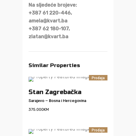
Na sljedeće brojeve:
+387 61 220-446,
amela@kvart.ba
+387 62 180-107,
zlatan@kvart.ba
Similar Properties
Prodaja
Stan Zagrebačka
Sarajevo
–
Bosna i Hercegovina
375.000
KM
Prodaja