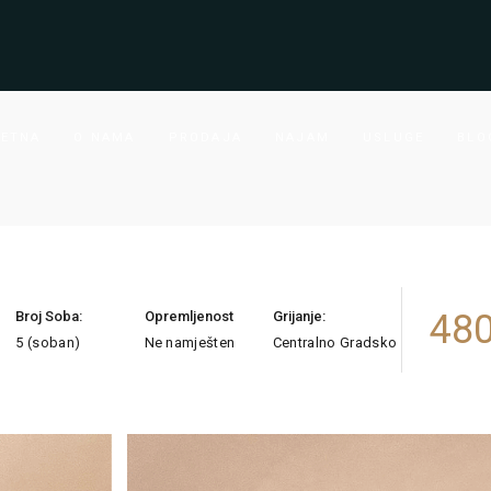
ETNA
O NAMA
PRODAJA
NAJAM
USLUGE
BLO
480
Broj Soba:
Opremljenost
Grijanje:
5 (soban)
Ne namješten
Centralno Gradsko