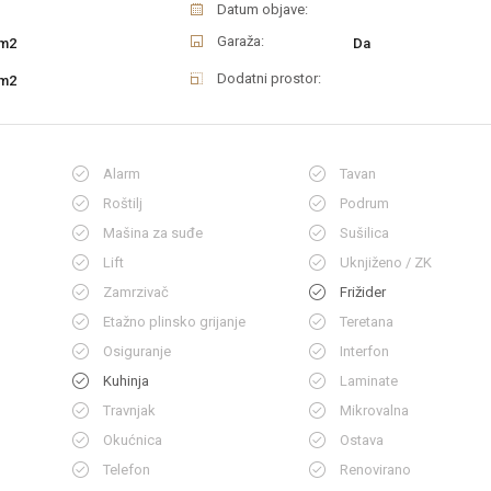
Datum objave:
Garaža:
m2
Da
Dodatni prostor:
m2
Alarm
Tavan
Roštilj
Podrum
Mašina za suđe
Sušilica
Lift
Uknjiženo / ZK
Zamrzivač
Frižider
Etažno plinsko grijanje
Teretana
Osiguranje
Interfon
Kuhinja
Laminate
Travnjak
Mikrovalna
Okućnica
Ostava
Telefon
Renovirano