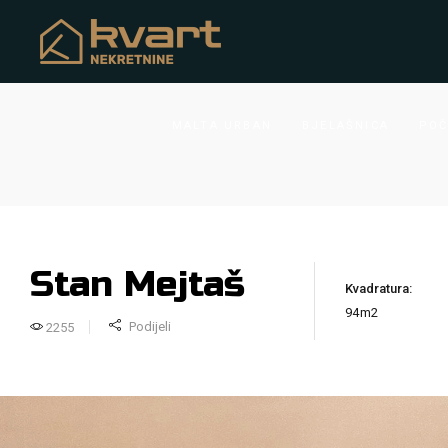
MALTA URBAN
BJELAŠNICA
POČ
Stan Mejtaš
Kvadratura:
94
m2
Podijeli
2255