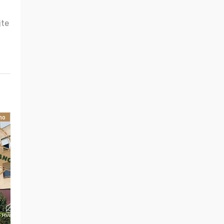
jte
no