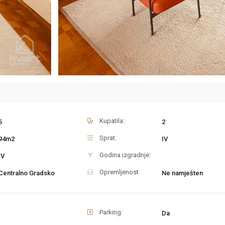
Kupatila:
5
2
Sprat:
94m2
IV
Godina izgradnje:
IV
Opremljenost
Centralno Gradsko
Ne namješten
Parking:
Da