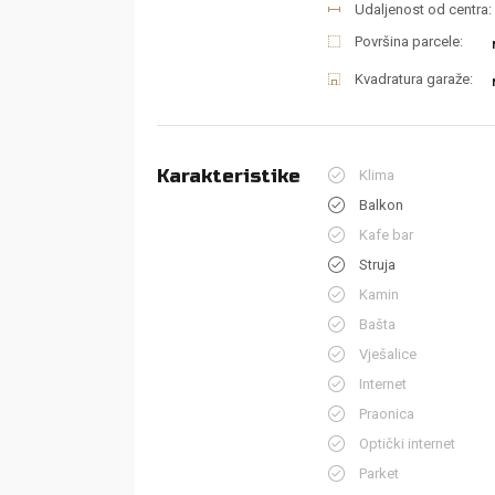
Udaljenost od centra:
Površina parcele:
Kvadratura garaže:
Karakteristike
Klima
Balkon
Kafe bar
Struja
Kamin
Bašta
Vješalice
Internet
Praonica
Optički internet
Parket