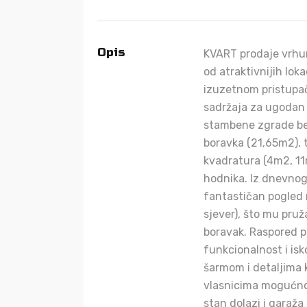
Opis
KVART prodaje vrhun
od atraktivnijih lok
izuzetnom pristupa
sadržaja za ugodan 
stambene zgrade bez
boravka (21,65m2), t
kvadratura (4m2, 11m
hodnika. Iz dnevnog 
fantastičan pogled n
sjever), što mu pruž
boravak. Raspored pr
funkcionalnost i isk
šarmom i detaljima k
vlasnicima mogućnos
stan dolazi i garaža