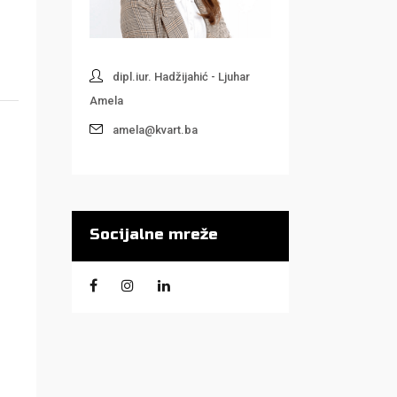
dipl.iur. Hadžijahić - Ljuhar
Amela
amela@kvart.ba
Socijalne mreže