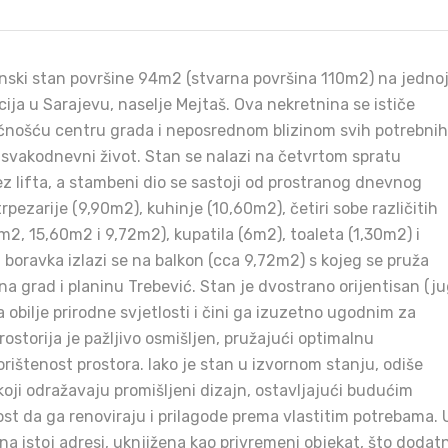
ski stan površine 94m2 (stvarna površina 110m2) na jedno
acija u Sarajevu, naselje Mejtaš. Ova nekretnina se ističe
čnošću centru grada i neposrednom blizinom svih potrebnih
svakodnevni život. Stan se nalazi na četvrtom spratu
 lifta, a stambeni dio se sastoji od prostranog dnevnog
rpezarije (9,90m2), kuhinje (10,60m2), četiri sobe različitih
2, 15,60m2 i 9,72m2), kupatila (6m2), toaleta (1,30m2) i
boravka izlazi se na balkon (cca 9,72m2) s kojeg se pruža
a grad i planinu Trebević. Stan je dvostrano orijentisan (ju
a obilje prirodne svjetlosti i čini ga izuzetno ugodnim za
ostorija je pažljivo osmišljen, pružajući optimalnu
orištenost prostora. Iako je stan u izvornom stanju, odiše
oji odražavaju promišljeni dizajn, ostavljajući budućim
t da ga renoviraju i prilagode prema vlastitim potrebama. 
 na istoj adresi, uknjižena kao privremeni objekat, što dodat