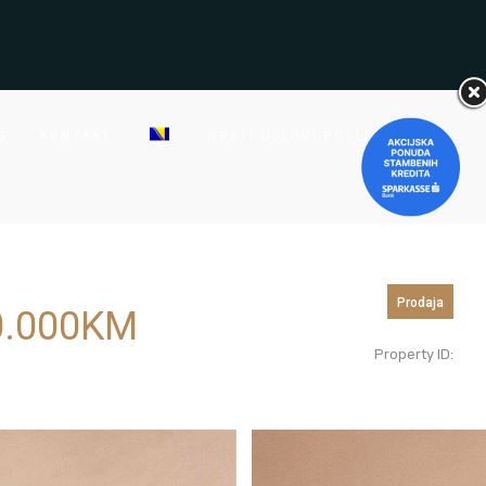
G
KONTAKT
OPŠTI USLOVI POSLOVANJA
Prodaja
.000
KM
Property ID: