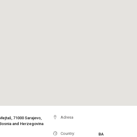
Adresa
Mejtaš, 71000 Sarajevo,
Bosnia and Herzegovina
Country:
BA