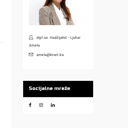
dipl.iur. Hadžijahić - Ljuhar
Amela
amela@kvart.ba
Socijalne mreže