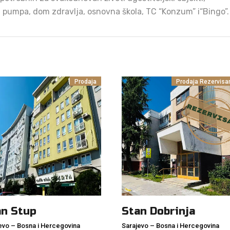
a pumpa, dom zdravlja, osnovna škola, TC “Konzum” i“Bingo”.
Prodaja
Prodaja
Rezervisa
an Stup
Stan Dobrinja
evo
–
Bosna i Hercegovina
Sarajevo
–
Bosna i Hercegovina