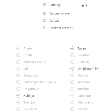
Parking:
javni
Datum objave:
Garaža:
Dodatni prostor:
Alarm
Tavan
Roštilj
Podrum
Mašina za suđe
Sušilica
Lift
Uknjiženo / ZK
Zamrzivač
Frižider
Etažno plinsko grijanje
Teretana
Osiguranje
Interfon
Kuhinja
Laminate
Travnjak
Mikrovalna
Okućnica
Ostava