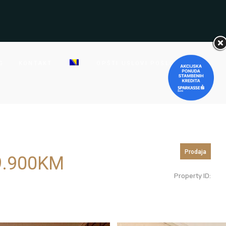
G
KONTAKT
OPŠTI USLOVI POSLOVANJA
Prodaja
.900
KM
Property ID: