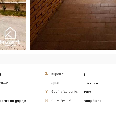
Kupatila:
3
1
Sprat:
68m2
prizemlje
Godina izgradnje:
1989
Opremljenost
centralno grijanje
namješteno