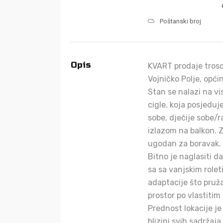
Poštanski broj
Opis
KVART prodaje troso
Vojničko Polje, opći
Stan se nalazi na v
cigle, koja posjeduj
sobe, dječije sobe/r
izlazom na balkon. Z
ugodan za boravak.
Bitno je naglasiti d
sa sa vanjskim role
adaptacije što pru
prostor po vlastitim
Prednost lokacije je
blizini svih sadržaj