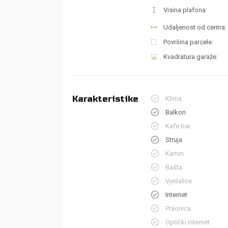
Visina plafona:
Udaljenost od centra:
Površina parcele:
Kvadratura garaže:
Karakteristike
Klima
Balkon
Kafe bar
Struja
Kamin
Bašta
Vješalice
Internet
Praonica
Optički internet