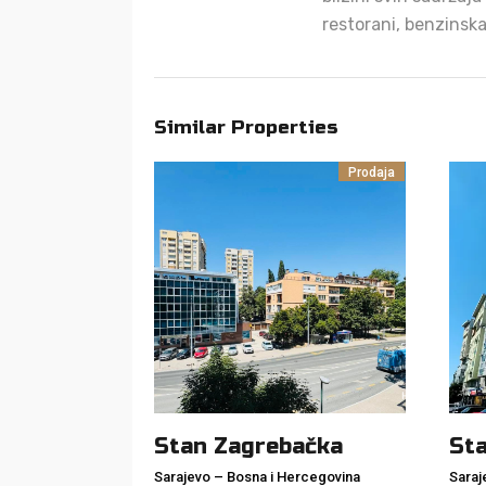
restorani, benzinsk
Similar Properties
Prodaja
Stan Zagrebačka
St
Sarajevo
–
Bosna i Hercegovina
Saraj