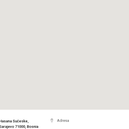
Adresa
Hasana Sućeske,
Sarajevo 71000, Bosnia