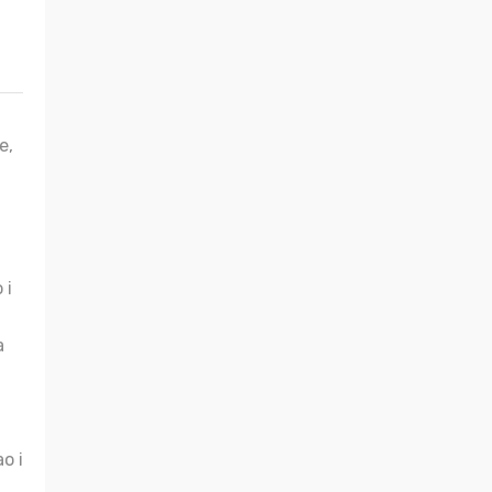
e,
 i
a
o i