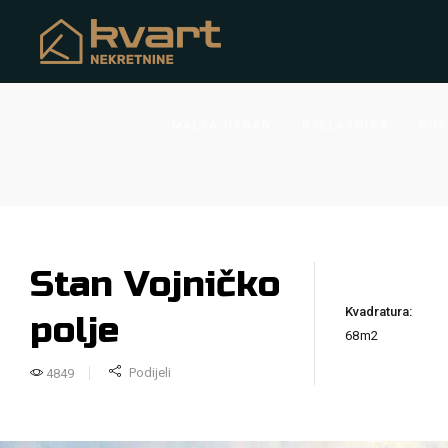
MALTA URBAN
BJELAŠNICA
POČ
Stan Vojničko
Kvadratura:
polje
68m2
Podijeli
4849