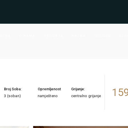
ETNA
O NAMA
PRODAJA
NAJAM
USLUGE
BLO
159
Broj Soba:
Opremljenost
Grijanje:
3 (soban)
namješteno
centralno grijanje