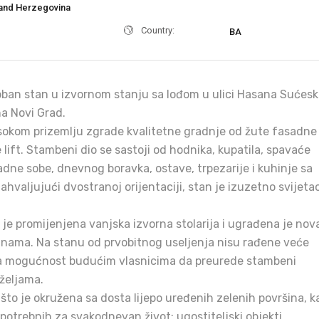
and Herzegovina
Country:
BA
ban stan u izvornom stanju sa lođom u ulici Hasana Sućesk
na Novi Grad.
isokom prizemlju zgrade kvalitetne gradnje od žute fasadne
e lift. Stambeni dio se sastoji od hodnika, kupatila, spavaće
adne sobe, dnevnog boravka, ostave, trpezarije i kuhinje sa
ahvaljujući dvostranoj orijentaciji, stan je izuzetno svijetao
a je promijenjena vanjska izvorna stolarija i ugrađena je nov
tinama. Na stanu od prvobitnog useljenja nisu rađene veće
ža mogućnost budućim vlasnicima da preurede stambeni
 željama.
 što je okružena sa dosta lijepo uređenih zelenih površina, ka
a potrebnih za svakodnevan život: ugostiteljski objekti,