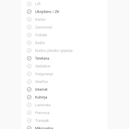
Lift
Uknjiženo / ZK
Kamin
Zamrzivač
Frižider
Bašta
Etažno plinsko grijanje
Teretana
Vješalice
Osiguranje
Interfon
Internet
Kuhinja
Laminate
Praonica
Travnjak
Mikrovalna