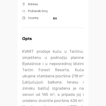
Adresa
Poštanski broj
Country:
BA
Opis
KVART prodaje kuću u Tarčinu,
smještenu u podnožju planine
Bjelašnice i u neposrednoj blizini
Tarčin Forest Resorta. Kuća
ukupne stambene površine 218 m²
(uključujući balkone, terasu i
zimsku baštu) izgrađena je na
osnovi od 145 m², a pripada joj i
uređeno dvorište površine 634 m²,