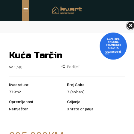
Kuća Tarčin
Podijeli
1740
Kvadratura:
Broj Soba:
779m2
7 (soban)
Opremljenost
Grijanje:
Namješten
3 vrste grijanja