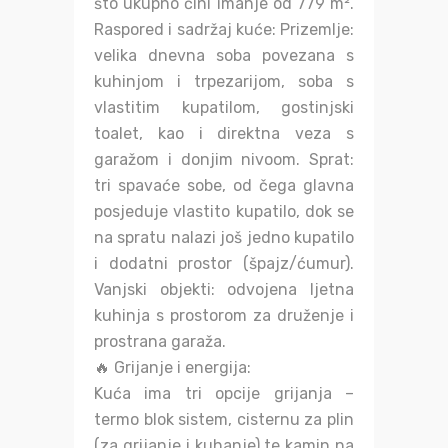
što ukupno čini imanje od 779 m².
Raspored i sadržaj kuće: Prizemlje:
velika dnevna soba povezana s
kuhinjom i trpezarijom, soba s
vlastitim kupatilom, gostinjski
toalet, kao i direktna veza s
garažom i donjim nivoom. Sprat:
tri spavaće sobe, od čega glavna
posjeduje vlastito kupatilo, dok se
na spratu nalazi još jedno kupatilo
i dodatni prostor (špajz/ćumur).
Vanjski objekti: odvojena ljetna
kuhinja s prostorom za druženje i
prostrana garaža.
🔥 Grijanje i energija:
Kuća ima tri opcije grijanja –
termo blok sistem, cisternu za plin
(za grijanje i kuhanje) te kamin na