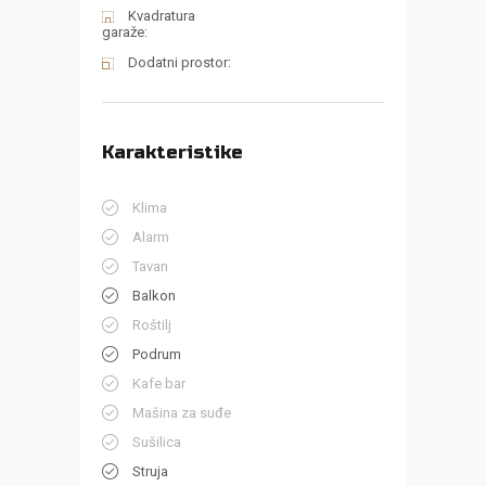
Kvadratura
garaže:
Dodatni prostor:
Karakteristike
Klima
Alarm
Tavan
Balkon
Roštilj
Podrum
Kafe bar
Mašina za suđe
Sušilica
Struja