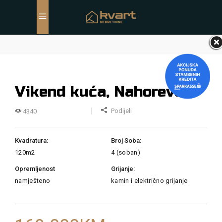
Vikend kuća, Nahorevo
Podijeli
4340
Kvadratura:
Broj Soba:
120
m2
4 (soban)
Opremljenost
Grijanje:
namješteno
kamin i električno grijanje