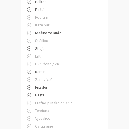
Balkon
Roštilj
Podrum
Kafe bar
Mašina za suđe
Sušilica
Struja
Lift
Uknjiženo / ZK
Kamin
Zamrzivač
Frižider
Bašta
Etažno plinsko grijanje
Teretana
Vješalice
Osiguranje