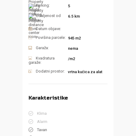
Parking:
5
Udaljenost od
6.5 km
centra:
Datum objave:
Površina parcele:
945 m2
Garaža:
nema
Kvadratura
/m2
garaže:
Dodatni prostor:
vrtna kućica za alat
Karakteristike
Klima
Alarm
Tavan