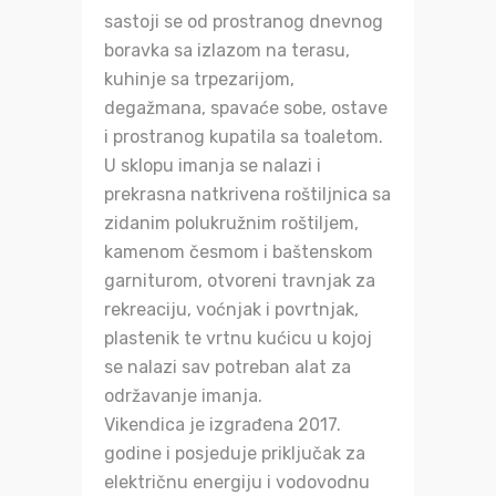
sastoji se od prostranog dnevnog
boravka sa izlazom na terasu,
kuhinje sa trpezarijom,
degažmana, spavaće sobe, ostave
i prostranog kupatila sa toaletom.
U sklopu imanja se nalazi i
prekrasna natkrivena roštiljnica sa
zidanim polukružnim roštiljem,
kamenom česmom i baštenskom
garniturom, otvoreni travnjak za
rekreaciju, voćnjak i povrtnjak,
plastenik te vrtnu kućicu u kojoj
se nalazi sav potreban alat za
održavanje imanja.
Vikendica je izgrađena 2017.
godine i posjeduje priključak za
električnu energiju i vodovodnu