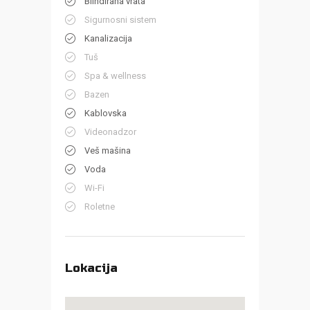
Blindirana vrata
Sigurnosni sistem
Kanalizacija
Tuš
Spa & wellness
Bazen
Kablovska
Videonadzor
Veš mašina
Voda
Wi-Fi
Roletne
Lokacija