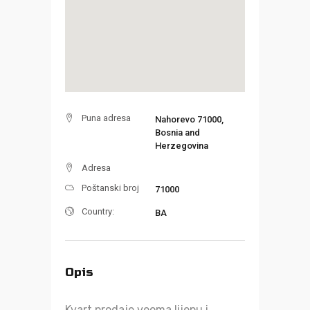
Puna adresa
Nahorevo 71000,
Bosnia and
Herzegovina
Adresa
Poštanski broj
71000
Country:
BA
Opis
Kvart prodaje veoma lijepu i