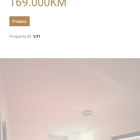
169.000
KM
Prodano
Property ID:
V31