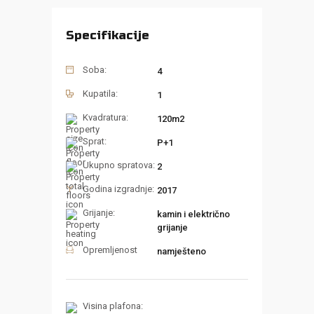
Specifikacije
Soba:
4
Kupatila:
1
Kvadratura:
120m2
Sprat:
P+1
Ukupno spratova:
2
Godina izgradnje:
2017
Grijanje:
kamin i električno
grijanje
Opremljenost
namješteno
Visina plafona: