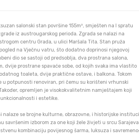
ksuzan salonski stan površine 155m², smješten na I spratu
zgrade iz austrougarskog perioda. Zgrada se nalazi na
u strogom centru Grada, u ulici Maršala Tita. Stan pruža
pogled na Vječnu vatru, što dodatno doprinosi njegovoj
beni dio se sastoji od predsoblja, dva prostrana salona,
m, dvije prostrane spavaće sobe, od kojih svaka ima vlastito
odatnog toaleta, dvije praktične ostave, i balkona. Tokom
 u potpunosti renoviran, pri čemu su korišteni vrhunski
 Također, opremljen je visokokvalitetnim namještajem koji
unkcionalnosti i estetike.
 nalaze se brojne kulturne, obrazovne, i historijske instituci
u savršenim izborom za one koji žele živjeti u srcu Sarajeva
nstvenu kombinaciju povijesnog šarma, luksuza i savremen