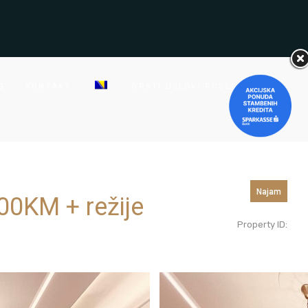
G
KONTAKT
OPŠTI USLOVI POSLOVANJA
Najam
00
KM + režije
Property ID: