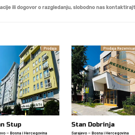
cije ili dogovor o razgledanju, slobodno nas kontaktirajt
Prodaja
Prodaja
Rezervisa
an Stup
Stan Dobrinja
evo
–
Bosna i Hercegovina
Sarajevo
–
Bosna i Hercegovina