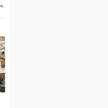
e.
no