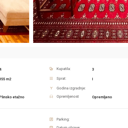
Kupatila:
4
3
Sprat:
155 m2
I
Godina izgradnje:
Opremljenost
Plinsko etažno
Opremljeno
Parking:
Datum objave: