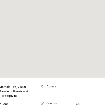
Adresa
Maršala Tita, 71000
Sarajevo, Bosnia and
Herzegovina
Country:
71000
BA