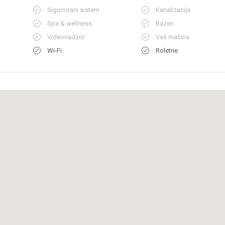
Sigurnosni sistem
Kanalizacija
Spa & wellness
Bazen
Videonadzor
Veš mašina
Wi-Fi
Roletne