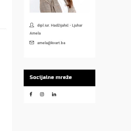
dipl.iur. Hadžijahić - Ljuhar
Amela
amela@kvart.ba
Socijalne mreže