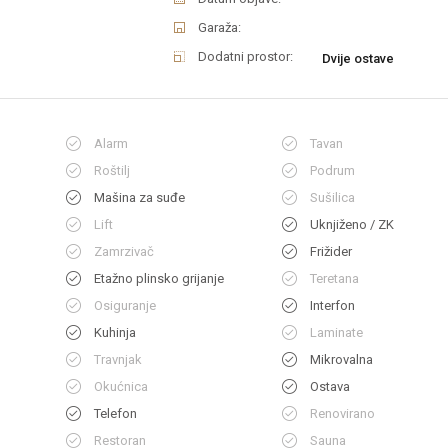
Garaža:
Dodatni prostor:
Dvije ostave
Alarm
Tavan
Roštilj
Podrum
Mašina za suđe
Sušilica
Lift
Uknjiženo / ZK
Zamrzivač
Frižider
Etažno plinsko grijanje
Teretana
Osiguranje
Interfon
Kuhinja
Laminate
Travnjak
Mikrovalna
Okućnica
Ostava
Telefon
Renovirano
Restoran
Sauna