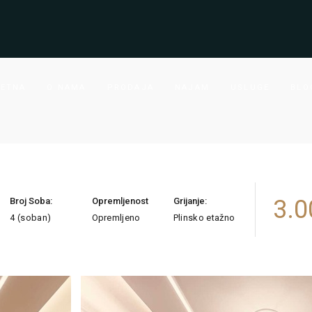
ETNA
O NAMA
PRODAJA
NAJAM
USLUGE
BLO
3.0
Broj Soba:
Opremljenost
Grijanje:
4 (soban)
Opremljeno
Plinsko etažno