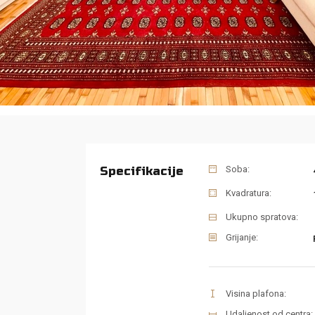
Specifikacije
Soba:
Kvadratura:
Ukupno spratova:
Grijanje:
Visina plafona:
Udaljenost od centra: