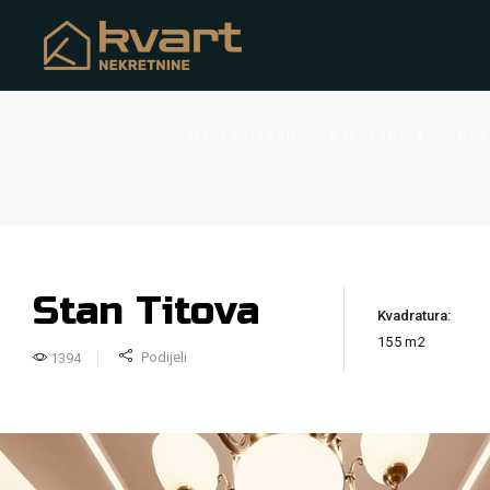
MALTA URBAN
BJELAŠNICA
POČ
Stan Titova
Kvadratura:
155 m2
Podijeli
1394