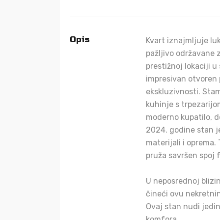
Opis
Kvart iznajmljuje lu
pažljivo održavane 
prestižnoj lokaciji 
impresivan otvoren 
ekskluzivnosti. Stam
kuhinje s trpezarijo
moderno kupatilo, d
2024. godine stan je
materijali i oprema.
pruža savršen spoj f
U neposrednoj blizini
čineći ovu nekretnin
Ovaj stan nudi jedi
komfora.