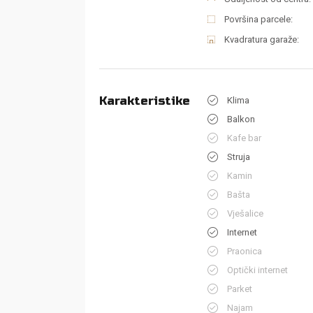
Površina parcele:
Kvadratura garaže:
Karakteristike
Klima
Balkon
Kafe bar
Struja
Kamin
Bašta
Vješalice
Internet
Praonica
Optički internet
Parket
Najam