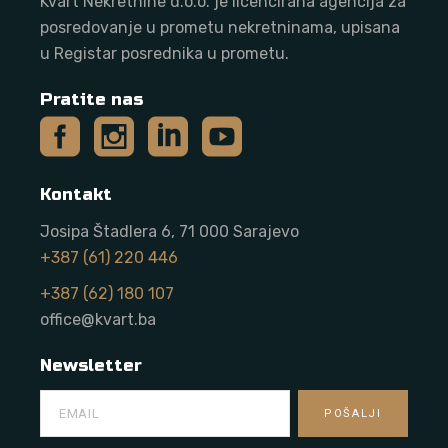
Kvart Nekretnine d.o.o. j
e licencirana agencija za
posredovanje u prometu nekretninama, upisana
u Registar posrednika u prometu.
Pratite nas
Kontakt
Josipa Štadlera 6, 71 000 Sarajevo
+387 (61) 220 446
+387 (62) 180 107
office@kvart.ba
Newsletter