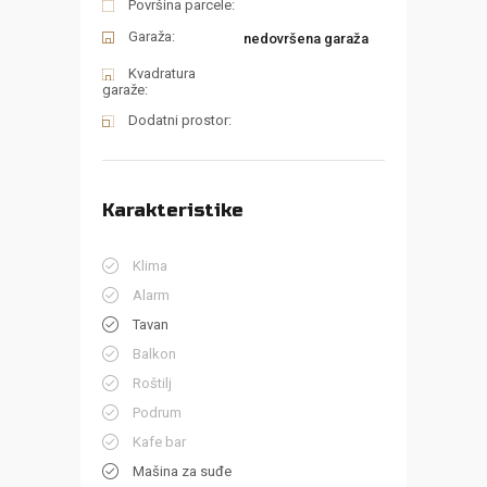
Površina parcele:
Garaža:
nedovršena garaža
Kvadratura
garaže:
Dodatni prostor:
Karakteristike
Klima
Alarm
Tavan
Balkon
Roštilj
Podrum
Kafe bar
Mašina za suđe