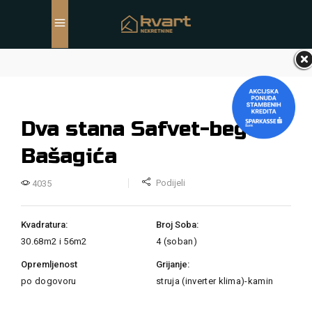
Dva stana Safvet-bega
Bašagića
Podijeli
4035
Kvadratura:
Broj Soba:
30.68m2 i 56m2
4 (soban)
Opremljenost
Grijanje:
po dogovoru
struja (inverter klima)-kamin