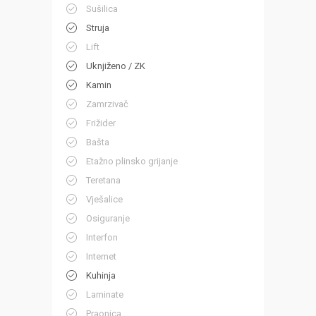
Sušilica
Struja
Lift
Uknjiženo / ZK
Kamin
Zamrzivač
Frižider
Bašta
Etažno plinsko grijanje
Teretana
Vješalice
Osiguranje
Interfon
Internet
Kuhinja
Laminate
Praonica