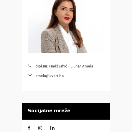
dipl.iur. Hadžijahić - Ljuhar Amela
amela@kvart.ba
Socijalne mreže