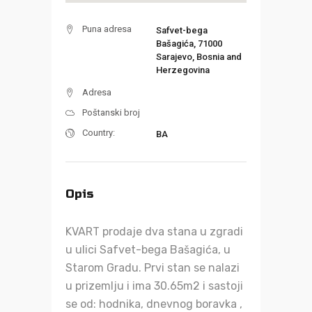
Puna adresa
Safvet-bega
Bašagića, 71000
Sarajevo, Bosnia and
Herzegovina
Adresa
Poštanski broj
Country:
BA
Opis
KVART prodaje dva stana u zgradi
u ulici Safvet-bega Bašagića, u
Starom Gradu. Prvi stan se nalazi
u prizemlju i ima 30.65m2 i sastoji
se od: hodnika, dnevnog boravka ,