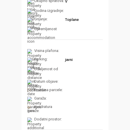
Ukupno spratova:
V
Godina izgradnje:
Grijanje:
Toplane
Opremljenost
Visina plafona:
Parking:
javni
Udaljenost od
centra:
Datum objave:
Površina parcele:
Garaža:
Kvadratura
garaže:
Dodatni prostor: