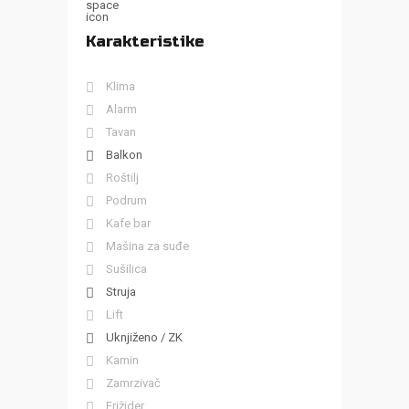
Karakteristike
Klima
Alarm
Tavan
Balkon
Roštilj
Podrum
Kafe bar
Mašina za suđe
Sušilica
Struja
Lift
Uknjiženo / ZK
Kamin
Zamrzivač
Frižider