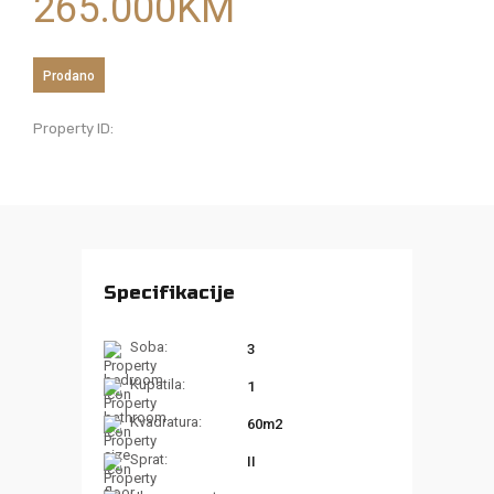
265.000
KM
Prodano
Property ID:
Specifikacije
Soba:
3
Kupatila:
1
Kvadratura:
60m2
Sprat:
II