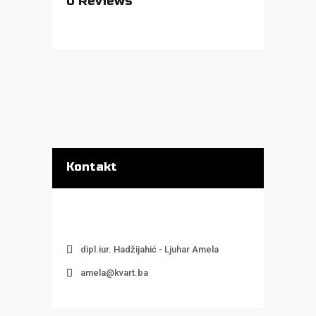
0
Reviews
Kontakt
dipl.iur. Hadžijahić - Ljuhar Amela
amela@kvart.ba