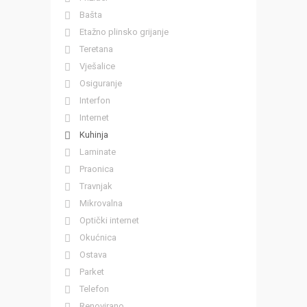
Bašta
Etažno plinsko grijanje
Teretana
Vješalice
Osiguranje
Interfon
Internet
Kuhinja
Laminate
Praonica
Travnjak
Mikrovalna
Optički internet
Okućnica
Ostava
Parket
Telefon
Renovirano