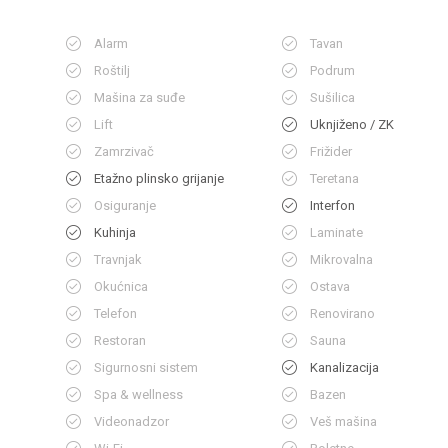
Alarm
Tavan
Roštilj
Podrum
Mašina za suđe
Sušilica
Lift
Uknjiženo / ZK
Zamrzivač
Frižider
Etažno plinsko grijanje
Teretana
Osiguranje
Interfon
Kuhinja
Laminate
Travnjak
Mikrovalna
Okućnica
Ostava
Telefon
Renovirano
Restoran
Sauna
Sigurnosni sistem
Kanalizacija
Spa & wellness
Bazen
Videonadzor
Veš mašina