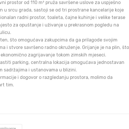
ovni prostor od 110 m² pruža savršene uslove za uspješno
 u srcu grada, sastoji se od tri prostrane kancelarije koje
alan radni prostor, toaleta, čajne kuhinje i velike terase
mjesto za opuštanje i uživanje u prekrasnom pogledu na
ulicu.
šten, što omogućava zakupcima da ga prilagode svojim
a i stvore savršeno radno okruženje. Grijanje je na plin, što
i ekonomično zagrijavanje tokom zimskih mjeseci.
lastiti parking, centralna lokacija omogućava jednostavan
m sadržajima i ustanovama u blizini.
rmacije i dogovor o razgledanju prostora, molimo da
rt tim.
jmljivanje