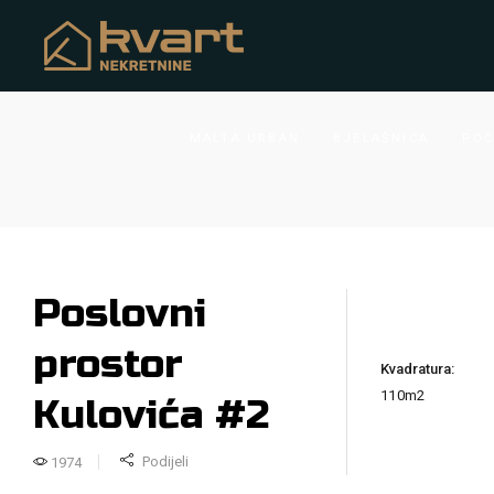
MALTA URBAN
BJELAŠNICA
POČ
Poslovni
prostor
Kvadratura:
110m2
Kulovića #2
Podijeli
1974