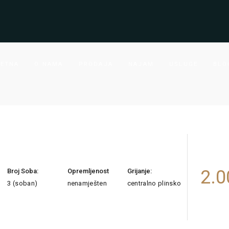
ETNA
O NAMA
PRODAJA
NAJAM
USLUGE
BLO
2.0
Broj Soba:
Opremljenost
Grijanje:
3 (soban)
nenamješten
centralno plinsko