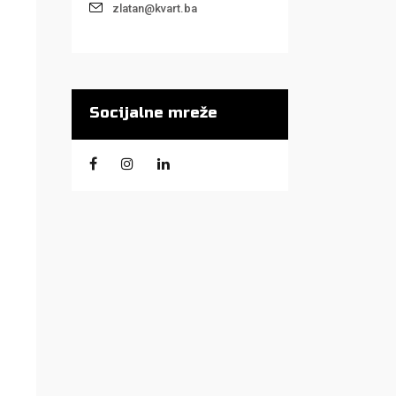
zlatan@kvart.ba
Socijalne mreže