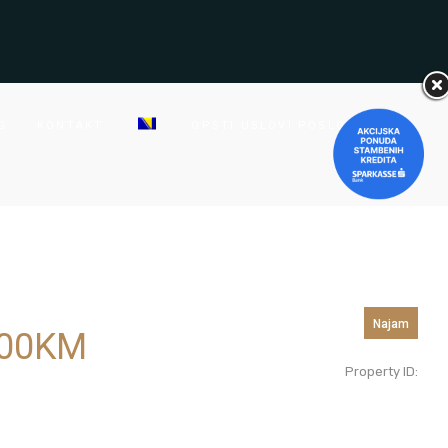
G
KONTAKT
OPŠTI USLOVI POSLOVANJA
Najam
00
KM
Property ID: