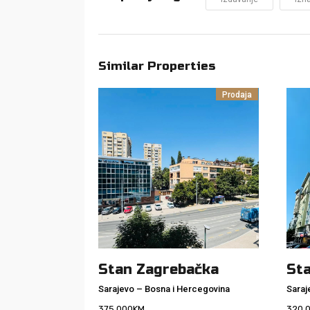
Similar Properties
Prodaja
Stan Zagrebačka
St
Sarajevo
–
Bosna i Hercegovina
Saraj
375.000
KM
320.