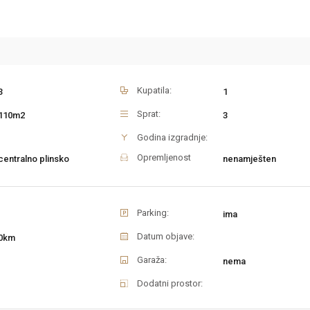
Kupatila:
3
1
Sprat:
110m2
3
Godina izgradnje:
Opremljenost
centralno plinsko
nenamješten
Parking:
ima
Datum objave:
0km
Garaža:
nema
Dodatni prostor: