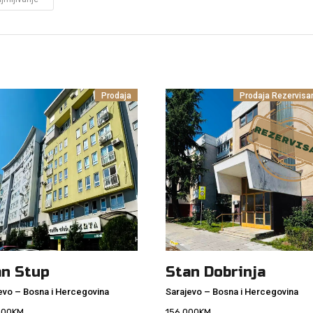
Prodaja
Prodaja
Rezervisa
an Stup
Stan Dobrinja
evo
–
Bosna i Hercegovina
Sarajevo
–
Bosna i Hercegovina
000
KM
156.000
KM