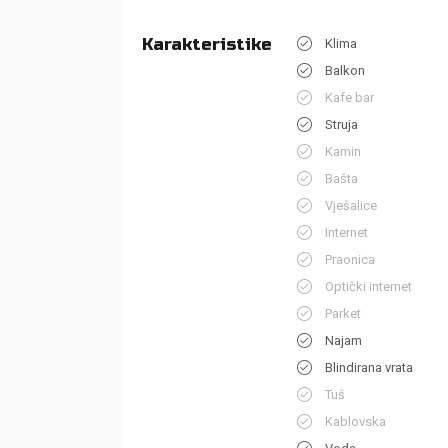
Karakteristike
Klima
Balkon
Kafe bar
Struja
Kamin
Bašta
Vješalice
Internet
Praonica
Optički internet
Parket
Najam
Blindirana vrata
Tuš
Kablovska