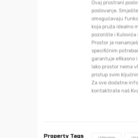
Ovaj prostrani posl
poslovanje. Smješten
omogućavaju funkcion
koja pruža idealno 
pozorište i Kulovića 
Prostor je nenamje
specifičnim potrebam
garantuje efikasno 
Iako prostor nema v
pristup svim ključni
Za sve dodatne info
kontaktirate naš Kva
Property Tags
izdavanje
izna