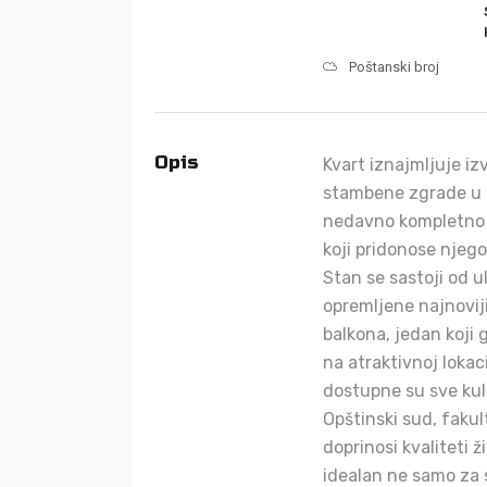
Poštanski broj
Opis
Kvart iznajmljuje i
stambene zgrade u u
nedavno kompletno a
koji pridonose njego
Stan se sastoji od 
opremljene najnovij
balkona, jedan koji 
na atraktivnoj lokac
dostupne su sve kult
Opštinski sud, fakul
doprinosi kvaliteti ž
idealan ne samo za 