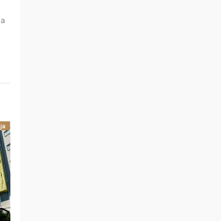
na
ja