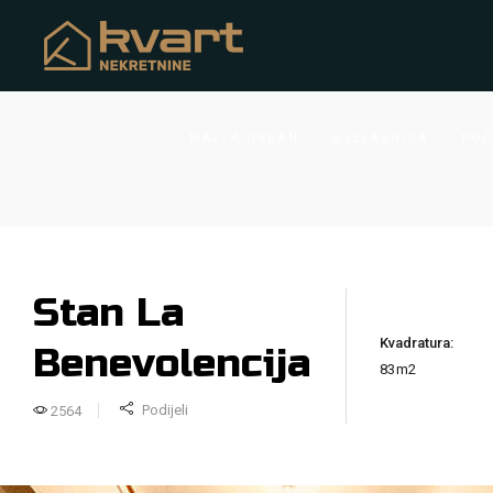
MALTA URBAN
BJELAŠNICA
POČ
Stan La
Kvadratura:
Benevolencija
83m2
Podijeli
2564