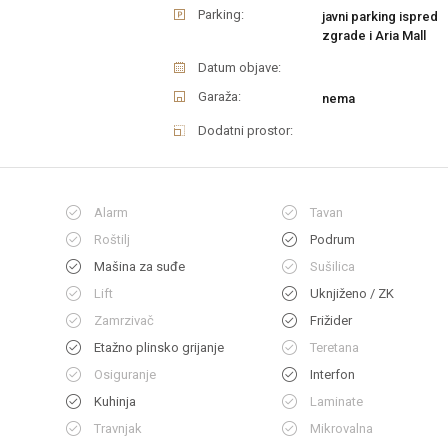
Parking:
javni parking ispred
zgrade i Aria Mall
Datum objave:
Garaža:
nema
Dodatni prostor:
Alarm
Tavan
Roštilj
Podrum
Mašina za suđe
Sušilica
Lift
Uknjiženo / ZK
Zamrzivač
Frižider
Etažno plinsko grijanje
Teretana
Osiguranje
Interfon
Kuhinja
Laminate
Travnjak
Mikrovalna