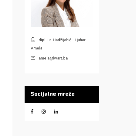
dipl.iur. Hadžijahić - Ljuhar
Amela
amela@kvart.ba
Socijalne mreže