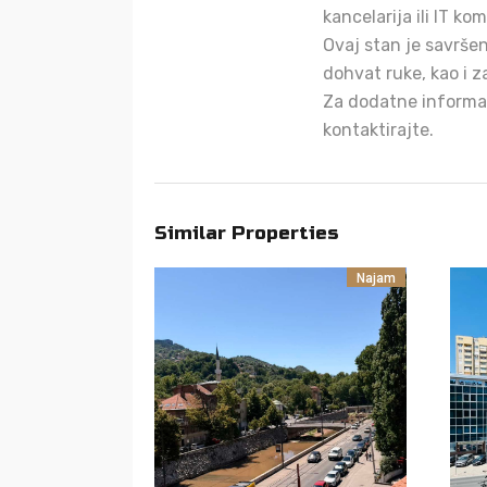
kancelarija ili IT ko
Ovaj stan je savršen
dohvat ruke, kao i z
Za dodatne informac
kontaktirajte.
Similar Properties
Najam