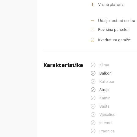
Visina plafona:
Udaljenost od centra:
Površina parcele:
Kvadratura garaže:
Karakteristike
Klima
Balkon
Kafe bar
Struja
Kamin
Bašta
Vješalice
Internet
Praonica