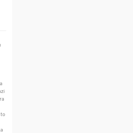
u
va
azi
ra
što
ka