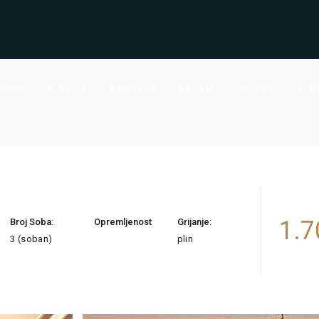
ETNA
O NAMA
PRODAJA
NAJAM
USLUGE
BLO
1.7
Broj Soba:
Opremljenost
Grijanje:
3 (soban)
plin