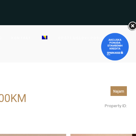
G
KONTAKT
OPŠTI USLOVI POSLOVANJA
Najam
00
KM
Property ID: