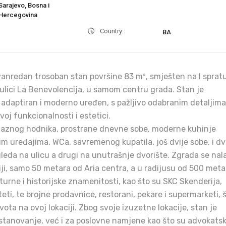
Sarajevo, Bosna i
Hercegovina
Country:
BA
zvanredan trosoban stan površine 83 m², smješten na I sprat
lici La Benevolencija, u samom centru grada. Stan je
daptiran i moderno uređen, s pažljivo odabranim detaljima
voj funkcionalnosti i estetici.
ulaznog hodnika, prostrane dnevne sobe, moderne kuhinje
im uređajima, WCa, savremenog kupatila, još dvije sobe, i d
gleda na ulicu a drugi na unutrašnje dvorište. Zgrada se nal
iji, samo 50 metara od Aria centra, a u radijusu od 500 meta
urne i historijske znamenitosti, kao što su SKC Skenderija,
teti, te brojne prodavnice, restorani, pekare i supermarketi, 
ivota na ovoj lokaciji. Zbog svoje izuzetne lokacije, stan je
stanovanje, već i za poslovne namjene kao što su advokats