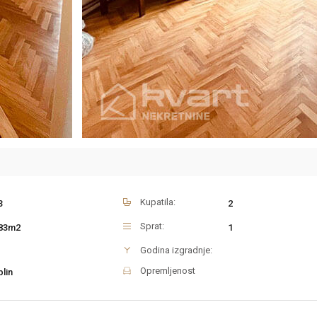
Kupatila:
3
2
Sprat:
83m2
1
Godina izgradnje:
Opremljenost
plin