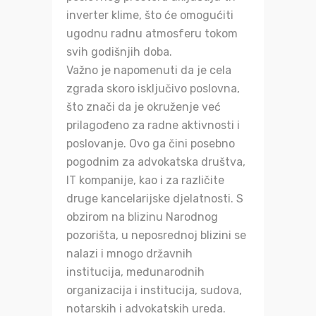
inverter klime, što će omogućiti
ugodnu radnu atmosferu tokom
svih godišnjih doba.
Važno je napomenuti da je cela
zgrada skoro isključivo poslovna,
što znači da je okruženje već
prilagođeno za radne aktivnosti i
poslovanje. Ovo ga čini posebno
pogodnim za advokatska društva,
IT kompanije, kao i za različite
druge kancelarijske djelatnosti. S
obzirom na blizinu Narodnog
pozorišta, u neposrednoj blizini se
nalazi i mnogo državnih
institucija, međunarodnih
organizacija i institucija, sudova,
notarskih i advokatskih ureda.