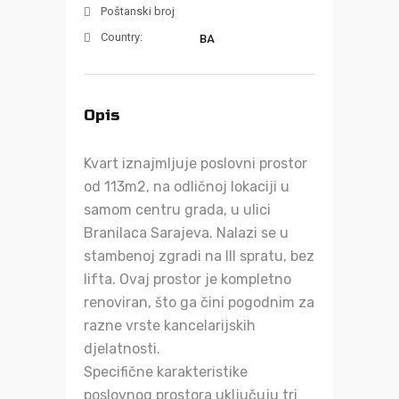
Poštanski broj
Country:
BA
Opis
Kvart iznajmljuje poslovni prostor
od 113m2, na odličnoj lokaciji u
samom centru grada, u ulici
Branilaca Sarajeva. Nalazi se u
stambenoj zgradi na III spratu, bez
lifta. Ovaj prostor je kompletno
renoviran, što ga čini pogodnim za
razne vrste kancelarijskih
djelatnosti.
Specifične karakteristike
poslovnog prostora uključuju tri