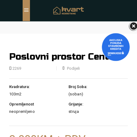
Poslovni prostor Centar
Podijeli
2269
Kvadratura:
Broj Soba:
103m2
(soban)
Opremljenost
Grijanje:
neopremljeno
struja