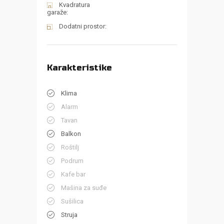
Kvadratura
garaže:
Dodatni prostor:
Karakteristike
Klima
Alarm
Tavan
Balkon
Roštilj
Podrum
Kafe bar
Mašina za suđe
Sušilica
Struja