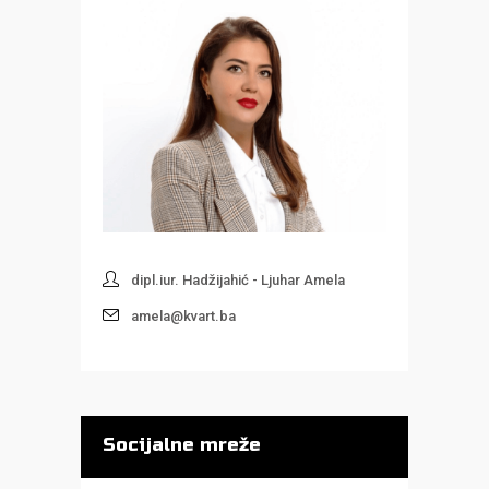
dipl.iur. Hadžijahić - Ljuhar Amela
amela@kvart.ba
Socijalne mreže