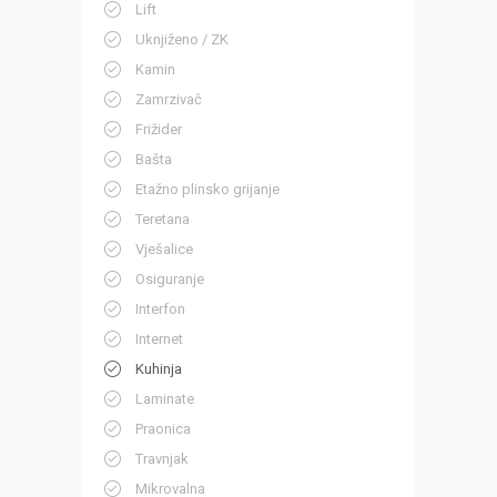
Lift
Uknjiženo / ZK
Kamin
Zamrzivač
Frižider
Bašta
Etažno plinsko grijanje
Teretana
Vješalice
Osiguranje
Interfon
Internet
Kuhinja
Laminate
Praonica
Travnjak
Mikrovalna