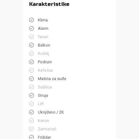
Karakteristike
Klima
Alarm
Tavan
Balkon
Roštilj
Podrum
Kafe bar
Mašina za suđe
Sušilica
Struja
Lift
Uknjiženo / ZK
Kamin
Zamrzivač
Frižider