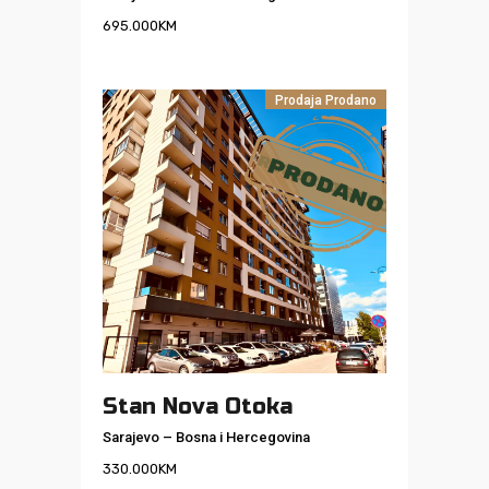
695.000
KM
Prodaja
Prodano
Stan Nova Otoka
Sarajevo
–
Bosna i Hercegovina
330.000
KM