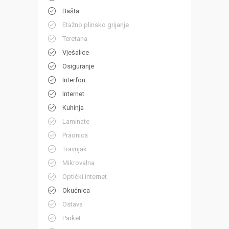
Bašta
Etažno plinsko grijanje
Teretana
Vješalice
Osiguranje
Interfon
Internet
Kuhinja
Laminate
Praonica
Travnjak
Mikrovalna
Optički internet
Okućnica
Ostava
Parket