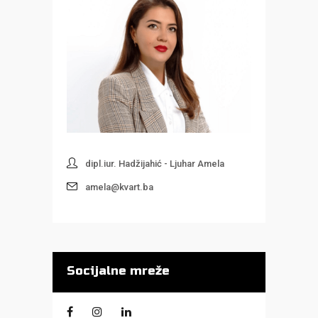
dipl.iur. Hadžijahić - Ljuhar Amela
amela@kvart.ba
Socijalne mreže