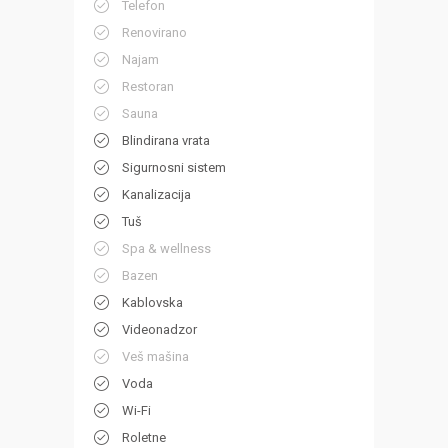
Telefon
Renovirano
Najam
Restoran
Sauna
Blindirana vrata
Sigurnosni sistem
Kanalizacija
Tuš
Spa & wellness
Bazen
Kablovska
Videonadzor
Veš mašina
Voda
Wi-Fi
Roletne