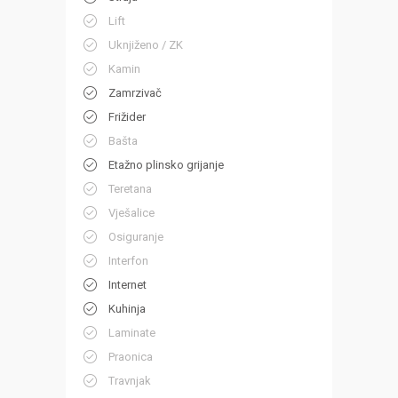
Lift
Uknjiženo / ZK
Kamin
Zamrzivač
Frižider
Bašta
Etažno plinsko grijanje
Teretana
Vješalice
Osiguranje
Interfon
Internet
Kuhinja
Laminate
Praonica
Travnjak