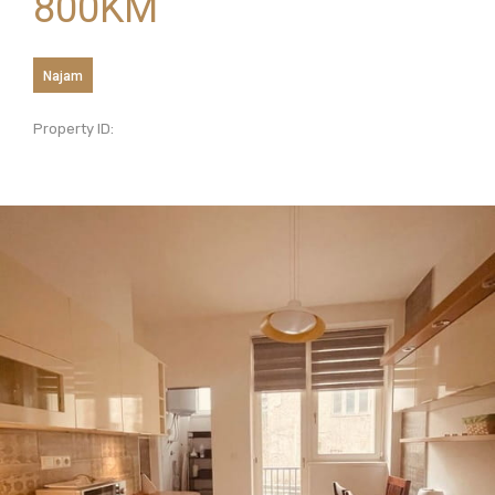
800
KM
Najam
Property ID: