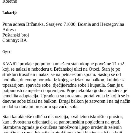
Roletne
Lokacija
Puna adresa
Brčanska, Sarajevo 71000, Bosnia and Herzegovina
Adresa
Poštanski broj
Country:
BA
Opis
KVART prodaje potpuno namješten stan ukupne površine 71 m2
koji se nalazi u neboderu u Brčanskoj ulici na Otoci. Stan je po
strukturi trosoban i nalazi se na petnaestom spratu. Sastoji se od
hodnika, dnevnog boravka iz kojeg se izlazi na balkon, kuhinje sa
trpezarijom, spavaće sobe, dječije/radne sobe i kupatila. Stan je u
potpunosti namješten i opremljen. Prije nekoliko godina urađena je
temeljita adaptacija. Ugrađena su prostrana portal vrata iz kojih se iz
dnevne sobe izlazi na balkon. Drugi balkon je zatvoren i na taj način
se dobio dodatni prostor u spavaćoj sobi.
Stan karakteriše odlična dispozicija, kvalitetno iskorišten prostor,
kao i dvostrana orijentacija sa panoramskim pogledom na grad.
Stambena zgrada je okružena mnoštvom lijepo uređenih zelenih
površina, a sama lokacija je atraktivna zbog blizine sadržaja koji