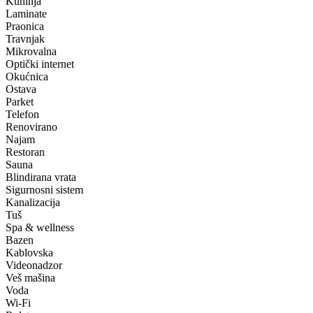
Kuhinja
Laminate
Praonica
Travnjak
Mikrovalna
Optički internet
Okućnica
Ostava
Parket
Telefon
Renovirano
Najam
Restoran
Sauna
Blindirana vrata
Sigurnosni sistem
Kanalizacija
Tuš
Spa & wellness
Bazen
Kablovska
Videonadzor
Veš mašina
Voda
Wi-Fi