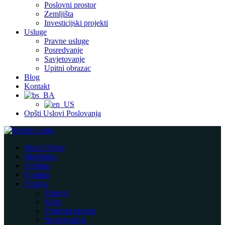
Poslovni prostor
Zemljišta
Investicijski projekti
Usluge
Pravne usluge
Posredvanje
Savjetovanje
Upitni obrazac
Blog
Kontakt
Opšti Uslovi Poslovanja
Malta Urban
Bjelašnica
Početna
O nama
Prodaja
Stanovi
Kuće
Poslovni prostor
Novogradnja