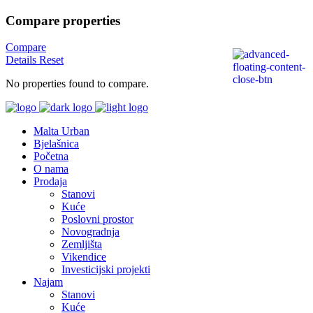
Compare properties
Compare
Details
Reset
No properties found to compare.
Malta Urban
Bjelašnica
Početna
O nama
Prodaja
Stanovi
Kuće
Poslovni prostor
Novogradnja
Zemljišta
Vikendice
Investicijski projekti
Najam
Stanovi
Kuće