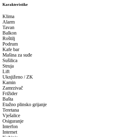
Karakteristike
Klima
Alarm
Tavan
Balkon
Roštilj
Podrum
Kafe bar
Mašina za suđe
Sušilica
Struja
Lift
Uknjiženo / ZK
Kamin
Zamrzivač
Frižider
Bašta
Etažno plinsko grijanje
Teretana
Vješalice
Osiguranje
Interfon
Internet