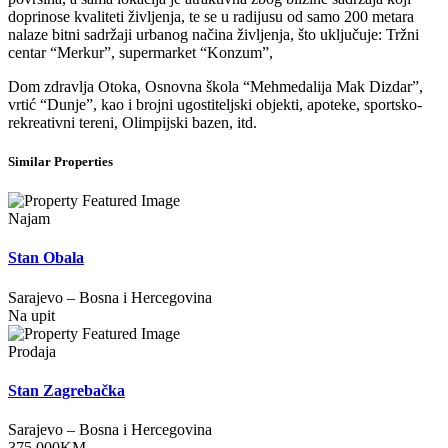
doprinose kvaliteti življenja, te se u radijusu od samo 200 metara
nalaze bitni sadržaji urbanog načina življenja, što uključuje: Tržni
centar “Merkur”, supermarket “Konzum”,
Dom zdravlja Otoka, Osnovna škola “Mehmedalija Mak Dizdar”,
vrtić “Dunje”, kao i brojni ugostiteljski objekti, apoteke, sportsko-
rekreativni tereni, Olimpijski bazen, itd.
Similar Properties
Najam
Stan Obala
Sarajevo
–
Bosna i Hercegovina
Na upit
Prodaja
Stan Zagrebačka
Sarajevo
–
Bosna i Hercegovina
375.000
KM