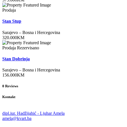
Prodaja
Stan Stup
Sarajevo
–
Bosna i Hercegovina
320.000
KM
Prodaja
Rezervisano
Stan Dobrinja
Sarajevo
–
Bosna i Hercegovina
156.000
KM
0
Reviews
Kontakt
dipl.iur. Hadžijahić - Ljuhar Amela
amela@kvart.ba