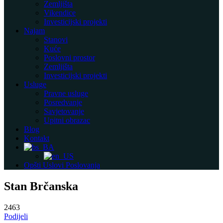
Zemljišta
Vikendice
Investicijski projekti
Najam
Stanovi
Kuće
Poslovni prostor
Zemljišta
Investicijski projekti
Usluge
Pravne usluge
Posredvanje
Savjetovanje
Upitni obrazac
Blog
Kontakt
Opšti Uslovi Poslovanja
Stan Brčanska
2463
Podijeli