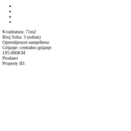
Kvadratura:
71m2
Broj Soba:
3 (soban)
Opremljenost
namješteno
Grijanje:
centralno grijanje
195.000
KM
Prodano
Property ID: