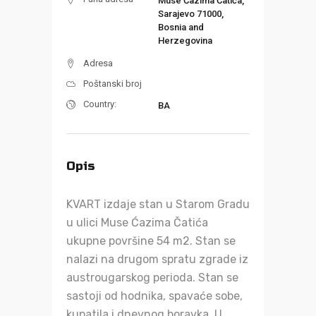
Muse Ćazima Ćatića,
Sarajevo 71000,
Bosnia and
Herzegovina
Adresa
Poštanski broj
Country:
BA
Opis
KVART izdaje stan u Starom Gradu
u ulici Muse Ćazima Čatića
ukupne površine 54 m2. Stan se
nalazi na drugom spratu zgrade iz
austrougarskog perioda. Stan se
sastoji od hodnika, spavaće sobe,
kupatila i dnevnog boravka. U