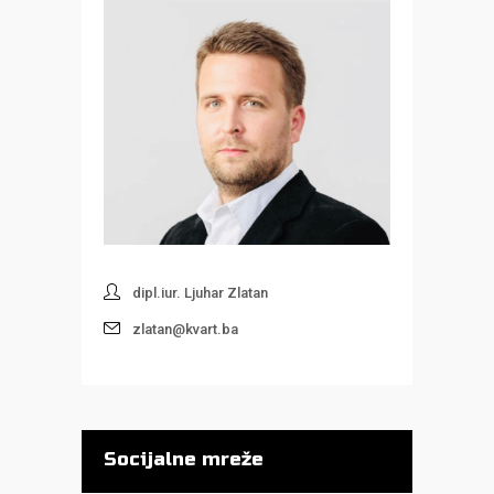
dipl.iur. Ljuhar Zlatan
zlatan@kvart.ba
Socijalne mreže