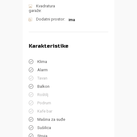
Kvadratura
garaže:
Dodatni prostor:
ima
Karakteristike
Klima
Alarm
Tavan
Balkon
Roštilj
Podrum
Kafe bar
Mašina za suđe
Sušilica
Struja