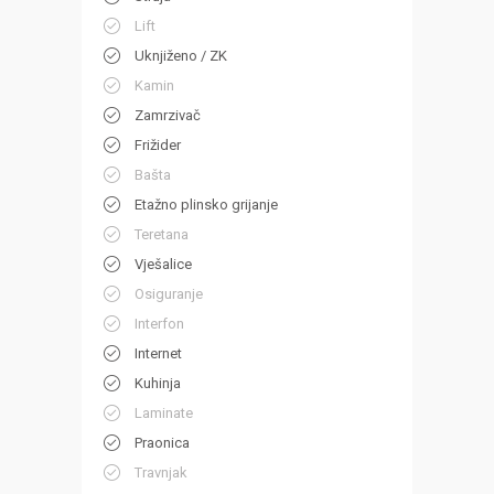
Lift
Uknjiženo / ZK
Kamin
Zamrzivač
Frižider
Bašta
Etažno plinsko grijanje
Teretana
Vješalice
Osiguranje
Interfon
Internet
Kuhinja
Laminate
Praonica
Travnjak