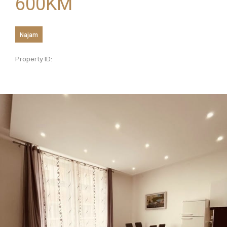
600
KM
Najam
Property ID: