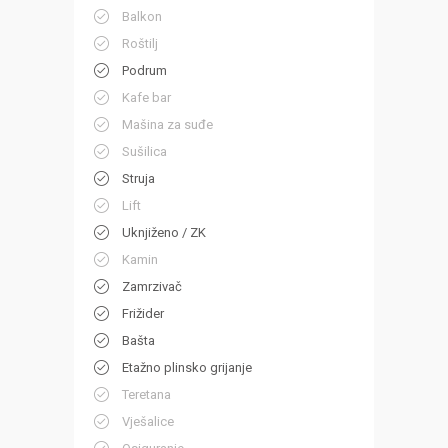
Balkon
Roštilj
Podrum
Kafe bar
Mašina za suđe
Sušilica
Struja
Lift
Uknjiženo / ZK
Kamin
Zamrzivač
Frižider
Bašta
Etažno plinsko grijanje
Teretana
Vješalice