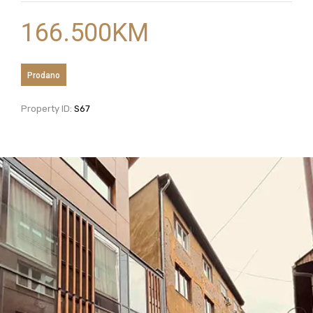
166.500
KM
Prodano
Property ID:
S67