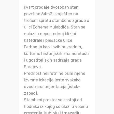
Kvart prodaje dvosoban stan,
površine 64m2, smješten na
trećem spratu stambene zgrade u
ulici Edhema Mulabdića. Stan se
nalazi u neposrednoj blizini
Katedrale i pješačke ulice
Ferhadija kao i svih privrednih,
kulturno historijskih znamenitosti
i ugostiteljskih sadržaja grada
Sarajeva.
Prednost nekretnine osim njene
izvrsne lokacije jeste svakako
dvostrana orijentacija (istok-
zapad).
Stambeni prostor se sastoji od
hodnika iz kojeg se ulazi u većinu
prostorija, kuhinju i trpezariju,