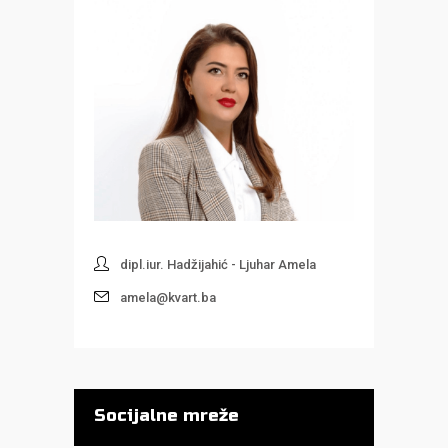
dipl.iur. Hadžijahić - Ljuhar Amela
amela@kvart.ba
Socijalne mreže