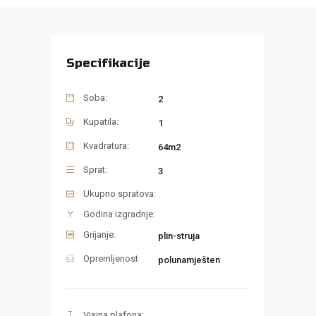
Specifikacije
Soba:
2
Kupatila:
1
Kvadratura:
64m2
Sprat:
3
Ukupno spratova:
Godina izgradnje:
Grijanje:
plin-struja
Opremljenost
polunamješten
Visina plafona: