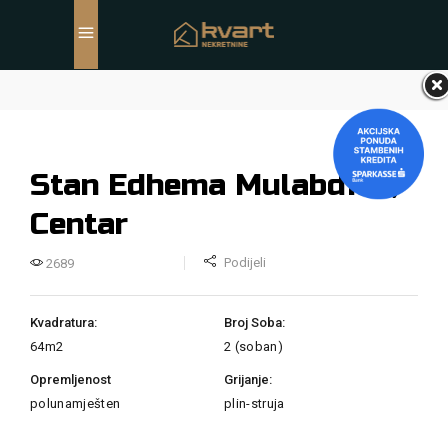
Stan Edhema Mulabdića,
Centar
Podijeli
2689
Kvadratura:
Broj Soba:
64
m2
2 (soban)
Opremljenost
Grijanje:
polunamješten
plin-struja