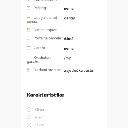
Parking:
nema
Udaljenost od
centar
centra:
Datum objave:
Površina parcele:
64m2
Garaža:
nema
Kvadratura
/m2
garaže:
Dodatni prostor:
zajednička bašta
Karakteristike
Klima
Alarm
Tavan