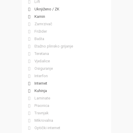
Lift
Uknjiženo / ZK
Kamin
Zamrzivač
Frižider
Bašta
Etažno plinsko grijanje
Teretana
Vješalice
Osiguranje
Interfon
Internet
Kuhinja
Laminate
Praonica
Travnjak
Mikrovalna
Optički internet