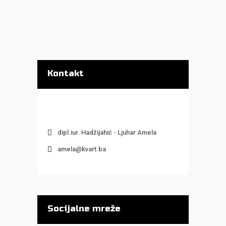
Kontakt
dipl.iur. Hadžijahić - Ljuhar Amela
amela@kvart.ba
Socijalne mreže