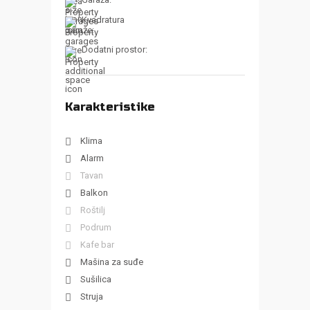
Garaža:
Kvadratura
garaže:
Dodatni prostor:
Karakteristike
Klima
Alarm
Tavan
Balkon
Roštilj
Podrum
Kafe bar
Mašina za suđe
Sušilica
Struja