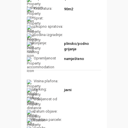
Kvadratura:
90m2
Sprat:
Ukupno spratova:
Godina izgradnje:
Grijanje:
plinsko/podno
grijanje
Opremljenost
namješteno
Visina plafona:
Parking:
javni
Udaljenost od
centra:
Datum objave:
Površina parcele: